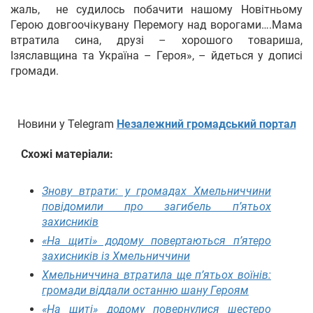
жаль, не судилось побачити нашому Новітньому
Герою довгоочікувану Перемогу над ворогами….Мама
втратила сина, друзі – хорошого товариша,
Ізяславщина та Україна – Героя», – йдеться у дописі
громади.
Новини у Telegram
Незалежний громадський портал
Схожі матеріали:
Знову втрати: у громадах Хмельниччини
повідомили про загибель п’ятьох
захисників
«На щиті» додому повертаються п’ятеро
захисників із Хмельниччини
Хмельниччина втратила ще п’ятьох воїнів:
громади віддали останню шану Героям
«На щиті» додому повернулися шестеро