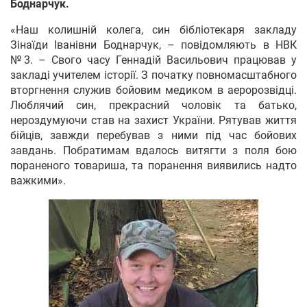
Боднарчук.
«Наш колишній колега, син бібліотекаря закладу
Зінаїди Іванівни Боднарчук, – повідомляють в НВК
№3. – Свого часу Геннадій Васильович працював у
закладі учителем історії. З початку повномасштабного
вторгнення служив бойовим медиком в аеророзвідці.
Люблячий син, прекрасний чоловік та батько,
нероздумуючи став на захист України. Рятував життя
бійців, завжди перебував з ними під час бойових
завдань. Побратимам вдалось витягти з поля бою
пораненого товариша, та поранення виявились надто
важкими».