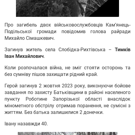
Про загибель двох військовослужбовців Кам’янець-
Подільської громади повідомив голова райради
Михайло Сімашкевич.
Загинув житель села Слобідка-Рихтівська –
Тимків
Іван Михайлович
.
Коли розпочалася війна, не зміг стояти осторонь та
без сумніву пішов захищати рідний край.
Герой загинув 2 жовтня 2023 року, виконуючи бойове
завдання по захисту Батьківщини в районі населеного
пункту Роботине Запорізької області внаслідок
мінометного обстрілу отримав поранення, не сумісні з
життям. Без батька залишилися 2 донечки.
Івану назавжди 40.