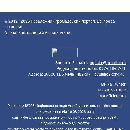
© 2012 - 2026
Незалежний громадський портал
. Всі права
захищені.
Оперативні новини Хмельниччини.
47 queries in 0,081 seconds.
Platform: Mobile.
Зворотній звязок
ngpsite@gmail.com
Редакційний телефон: 097-618-67-71
Адреса: 29000, м. Хмельницький, Грушевського 40
Ми на
Twitter
Ми на
YouTube
Ми в
Telegram
Рішенням №705 Національної ради України з питань телебачення та
радіомовлення від 10.08.2023 року
сайт «Незалежний громадський портал» зареєстровано як ЗМІ,
відомості внесено до Реєстру
суб’єктів у сфері медіа та присвоєно ідентифікатор медіа – R40-01167