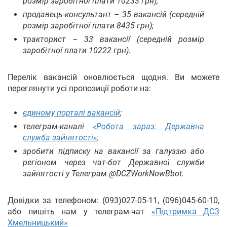
розмір заробітної плати 10233 грн);
продавець-консультант – 35 вакансій (середній
розмір заробітної плати 8435 грн);
тракторист – 33 вакансії (середній розмір
заробітної плати 10222 грн).
Перелік вакансій оновлюється щодня. Ви можете
переглянути усі пропозиції роботи на:
єдиному порталі вакансій
;
телеграм-каналі
«Робота зараз: Державна
служба зайнятості»
;
зробити підписку на вакансії за галуззю або
регіоном через чат-бот Державної служби
зайнятості у Телеграм @DCZWorkNowBbot.
Довідки за телефоном: (093)027-05-11, (096)045-60-10,
або пишіть нам у телеграм-чат
«Підтримка ДСЗ
Хмельницький»