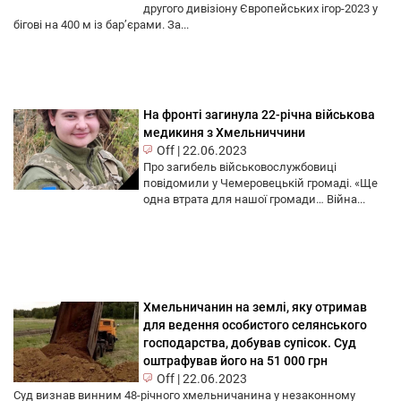
другого дивізіону Європейських ігор-2023 у
бігові на 400 м із бар’єрами. За...
На фронті загинула 22-річна військова
медикиня з Хмельниччини
Off
|
22.06.2023
Про загибель військовослужбовиці
повідомили у Чемеровецькій громаді. «Ще
одна втрата для нашої громади… Війна...
Хмельничанин на землі, яку отримав
для ведення особистого селянського
господарства, добував супісок. Суд
оштрафував його на 51 000 грн
Off
|
22.06.2023
Суд визнав винним 48-річного хмельничанина у незаконному