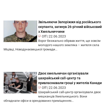
Звільняючи Запоріжжя від російського
окупанта, загинув 26-річний військовий
з Хмельниччини
Off
|
22.06.2023
Ворог безжально обірвав життя, ще зовсім
молодого нашого земляка – жителя села
Міцівці, Новодунаєвецької громади...
Двоє хмельничан організували
шахрайський call-центр та
привласнювали гроші у жителів Канади
Off
|
22.06.2023
Шахрайський call-центр організували двоє
мешканців Хмельницького. Вони
обладнали офіси в орендованих приміщеннях...