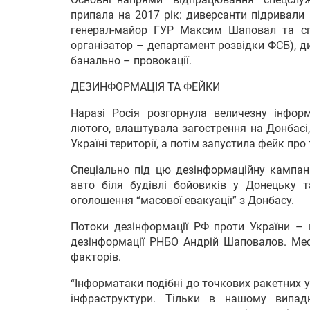
припала на 2017 рік: диверсанти підривали 
генерал-майор ГУР Максим Шаповал та сп
організатор – департамент розвідки ФСБ), ди
банально – провокації.
ДЕЗИНФОРМАЦІЯ ТА ФЕЙКИ
Наразі Росія розгорнула величезну інформ
лютого, влаштувала загострення на Донбасі
Україні території, а потім запустила фейк про 
Спеціально під цю дезінформаційну кампан
авто біля будівлі бойовиків у Донецьку т
оголошення “масової евакуації” з Донбасу.
Потоки дезінформації РФ проти України – в
дезінформації РНБО Андрій Шаповалов. Мес
факторів.
“Інформатаки подібні до точкових ракетних
інфраструктури. Тільки в нашому випадк