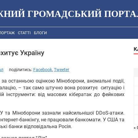
ЖНИЙ ГРОМАДСЬКИЙ ПОРТА
ПОРТАЖ
СТАТТІ
БЛОГИ
К
хитує Україну
ал
поділитись:
Facebook
,
Tweeter
 за останньою оцінкою Міноборони, аномальні події,
алацію, – так само штучно вона розхитує ситуацію і
і їй інструменти: від масових кібератак до фейкових
У та Міноборони зазнали найсильнішої DDoS-атаки.
інтернет-банкінгу, не працювали банкомати. У США та
ські банки відповідальна Росія.
« 