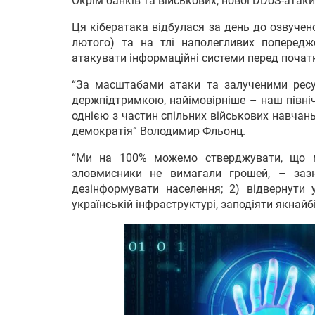
Окрім банків та військових, нової DDoS-атаки
Ця кібератака відбулася за день до озвуче
лютого) та на тлі наполегливих поперед
атакувати інформаційні системи перед початк
“За масштабами атаки та залученими ресу
держпідтримкою, найімовірніше – наш півні
однією з частин спільних військових навчань
демократія” Володимир Фльонц.
“Ми на 100% можемо стверджувати, що м
зловмисники не вимагали грошей, – зазн
дезінформувати населення; 2) відвернути 
українській інфраструктурі, заподіяти якнайб