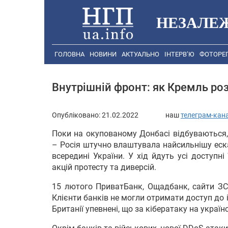
НЕЗАЛЕ
ГОЛОВНА
НОВИНИ
АКТУАЛЬНО
ІНТЕРВ’Ю
ФОТОРЕ
Внутрішній фронт: як Кремль роз
Опубліковано:
21.02.2022
наш
телеграм-кан
Поки на окупованому Донбасі відбуваються,
– Росія штучно влаштувала найсильнішу еск
всередині України. У хід йдуть усі доступн
акцій протесту та диверсій.
15 лютого ПриватБанк, Ощадбанк, сайти ЗС
Клієнти банків не могли отримати доступ до 
Британії упевнені, що за кібератаку на україн