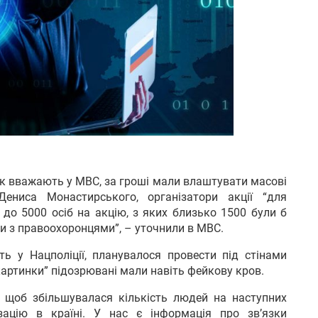
, як вважають у МВС, за гроші мали влаштувати масові
ниса Монастирського, організатори акції “для
ти до 5000 осіб на акцію, з яких близько 1500 були б
и з правоохоронцями”, – уточнили в МВС.
ь у Нацполіції, планувалося провести під стінами
картинки” підозрювані мали навіть фейкову кров.
ї, щоб збільшувалася кількість людей на наступних
ізацію в країні. У нас є інформація про зв’язки