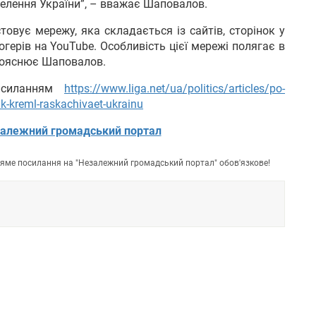
елення України”, – вважає Шаповалов.
овує мережу, яка складається із сайтів, сторінок у
герів на YouTube. Особливість цієї мережі полягає в
 пояснює Шаповалов.
писиланням
https://www.liga.net/ua/politics/articles/po-
k-kreml-raskachivaet-ukrainu
алежний громадський портал
пряме посилання на "Незалежний громадський портал" обов'язкове!