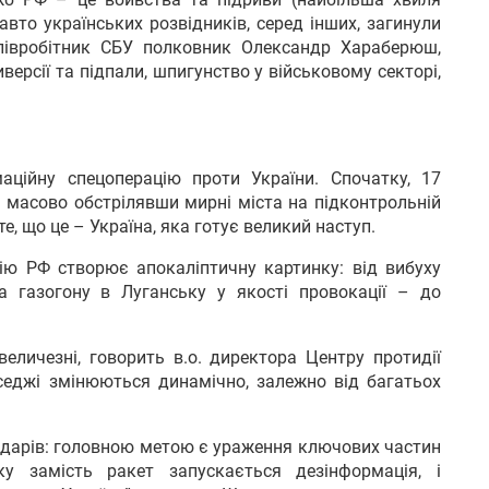
авто українських розвідників, серед інших, загинули
івробітник СБУ полковник Олександр Хараберюш,
версії та підпали, шпигунство у військовому секторі,
аційну спецоперацію проти України. Спочатку, 17
, масово обстрілявши мирні міста на підконтрольній
те, що це – Україна, яка готує великий наступ.
ію РФ створює апокаліптичну картинку: від вибуху
а газогону в Луганську у якості провокації – до
еличезні, говорить в.о. директора Центру протидії
еджі змінюються динамічно, залежно від багатьох
 ударів: головною метою є ураження ключових частин
у замість ракет запускається дезінформація, і