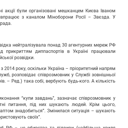
фні акції були організовані мешканцем Києва Іваном
івпрацює з каналом Міноборони Росії – Звєзда. У
рада.
озвідка нейтралізувала понад 30 агентурних мереж РФ
Під прикриттям диппаспортів в Україні працювали
йської розвідки.
а з 2014 року, оскільки Україна – пріоритетний напрям
служб, розповідає співрозмовник у Службі зовнішньої
в. – Ред.) така собі, вербують будь-кого. А кількість
виконання “купи завдань”, зазначає співрозмовник у
тні питання, під них шукають людей. Крім цього,
раптом знадобиться”. Змінилася ситуація – шукають
ристовують своїх”.
жб РФ – це вбивства та підриви (найбільша хвиля