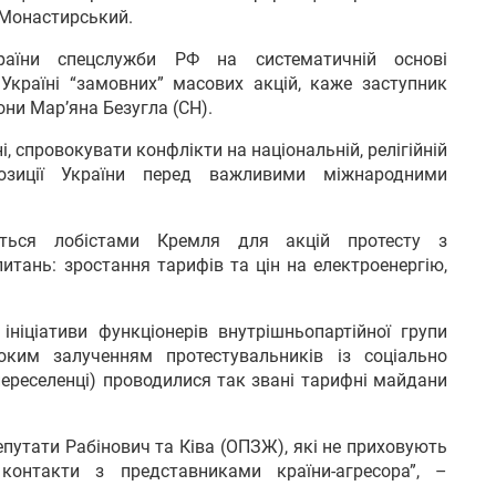
 Монастирський.
країни спецслужби РФ на систематичній основі
країні “замовних” масових акцій, каже заступник
они Мар’яна Безугла (СН).
і, спровокувати конфлікти на національній, релігійній
позиції України перед важливими міжнародними
ється лобістами Кремля для акцій протесту з
итань: зростання тарифів та цін на електроенергію,
ніціативи функціонерів внутрішньопартійної групи
ким залученням протестувальників із соціально
переселенці) проводилися так звані тарифні майдани
путати Рабінович та Ківа (ОПЗЖ), які не приховують
контакти з представниками країни-агресора”, –