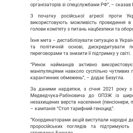
організаторів зі спецслужбами РФ”, – сказав
З початку російської агресії проти У
використовують можливість проведення в У
голови комітету з питань нацбезпеки та обор
Їхня мета – дестабілізувати ситуацію в Україн
та політичній основі, дискредитувати 
переговорами та знизити її підтримку у світі.
“Ринок найманців активно використову
маніпуляціями навколо суспільно чутливих п
карантинних обмежень”, – додає Безугла.
За даними нардепки, з січня 2021 року з і
Медведчука-Рабіновича до ОПЗЖ із широ
незахищених верств населення (пенсіонери, 
– кампанія “Стоп тарифний геноцид”.
“Координаторами акцій виступали народні де
проросійських поглядів та підтримують 
стверджує Безугла.