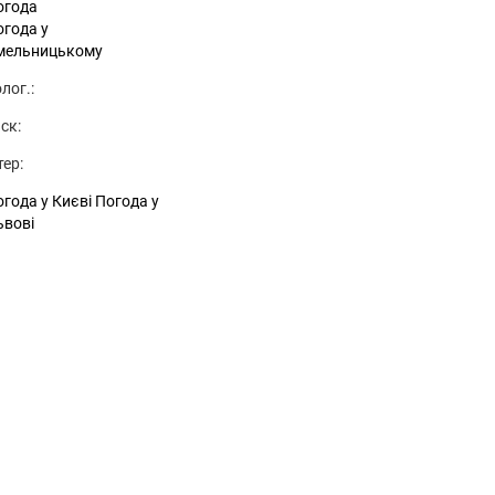
огода
огода у
мельницькому
лог.:
ск:
тер:
года у Києві
Погода у
ьвові