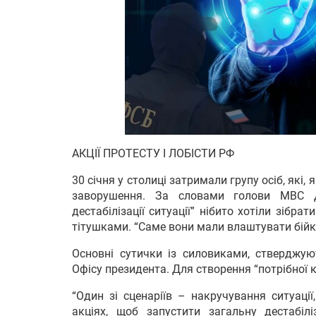
АКЦІЇ ПРОТЕСТУ І ЛОБІСТИ РФ
30 січня у столиці затримали групу осіб, які
заворушення. За словами голови МВС Де
дестабілізації ситуації” нібито хотіли зібра
тітушками. “Саме вони мали влаштувати бійк
Основні сутички із силовиками, стверджуют
Офісу президента. Для створення “потрібної 
“Один зі сценаріїв – накручування ситуаці
акціях, щоб запустити загальну дестабіл