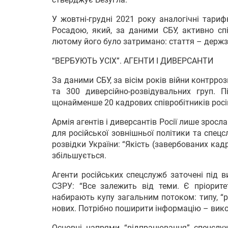
У жовтні-грудні 2021 року аналогічні тари
Росадою, який, за даними СБУ, активно сп
лютому його було затримано: стаття – держз
“ВЕРБУЮТЬ УСІХ”. АГЕНТИ І ДИВЕРСАНТИ
За даними СБУ, за вісім років війни контрр
та 300 диверсійно-розвідувальних груп. 
щонайменше 20 кадрових співробітників росі
Армія агентів і диверсантів Росії лише зросл
для російської зовнішньої політики та спец
розвідки України: “Якість (завербованих кадрі
збільшується.
Агенти російських спецслужб заточені під 
СЗРУ: “Все залежить від теми. Є пріорите
набирають купу загальним потоком: типу, “
нових. Потрібно поширити інформацію – вико
Основні напрями “відпрацювання” спецслу