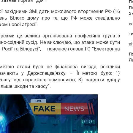
 зазнав портал “Дія”.
П
П
ної західними ЗМІ дати можливого вторгнення РФ (16
Х
жень Білого дому про те, що РФ може спеціально
во
ом нової агресії.
ти
рсами це велика організована професійна група з
чно-східний сусід. Не виключаю, що атака може бути
ві
 Росії та Білорусі”, – пояснює голова ГО “Електронна
По
Л
етою атаки була не фінансова вигода, оскільки
ачають у Держспецзв’язку. – Її метою було: 1)
увагу від справжніх замовників; 3) завдати удару
ільше шкоди та хаосу”.