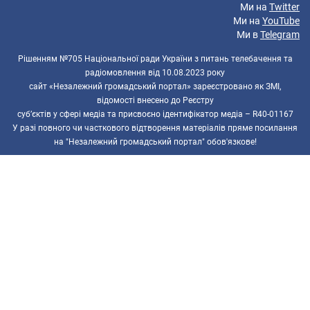
Ми на
Twitter
Ми на
YouTube
Ми в
Telegram
Рішенням №705 Національної ради України з питань телебачення та
радіомовлення від 10.08.2023 року
сайт «Незалежний громадський портал» зареєстровано як ЗМІ,
відомості внесено до Реєстру
суб’єктів у сфері медіа та присвоєно ідентифікатор медіа – R40-01167
У разі повного чи часткового відтворення матеріалів пряме посилання
на "Незалежний громадський портал" обов'язкове!