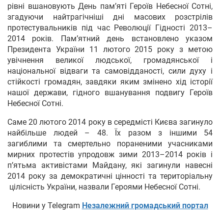
рівні вшановують День пам’яті Героїв Небесної Сотні,
згадуючи найтрагічніші дні масових розстрілів
протестувальників під час Революції Гідності 2013–
2014 років. Пам’ятний день встановлено указом
Президента України 11 лютого 2015 року з метою
увічнення великої людської, громадянської і
національної відваги та самовідданості, сили духу і
стійкості громадян, завдяки яким змінено хід історії
нашої держави, гідного вшанування подвигу Героїв
Небесної Сотні.
Саме 20 лютого 2014 року в середмісті Києва загинуло
найбільше людей – 48. Їх разом з іншими 54
загиблими та смертельно пораненими учасниками
мирних протестів упродовж зими 2013–2014 років і
п’ятьма активістами Майдану, які загинули навесні
2014 року за демократичні цінності та територіальну
цілісність України, назвали Героями Небесної Сотні.
Новини у Telegram
Незалежний громадський портал