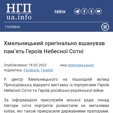
Увійти
ГОЛОВНА
Хмельницький оригінально вшанував
пам’ять Героїв Небесної Сотні
Опубліковано:
18.02.2022
наш
телеграм-канал
поділитись:
Facebook
,
Tweeter
У центрі Хмельницького на пішохідній вулиці
Проскурівська відкрито виставку із портретами Героїв
Небесної Сотні та Героїв російсько-української війни.
За інформацією пресслужби міської ради, понад
півтори сотні портретів розмістили на металевих
кубах, які також прикрасили державними прапорами.