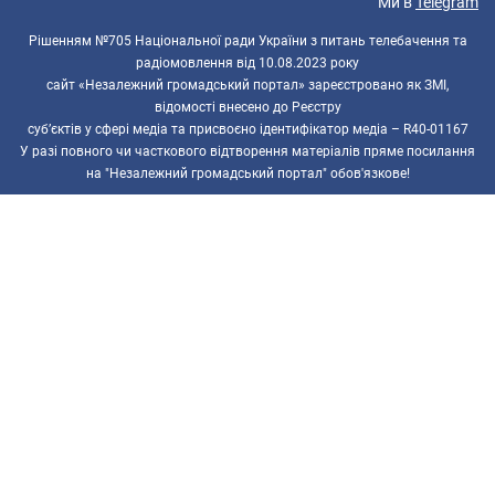
Ми в
Telegram
Рішенням №705 Національної ради України з питань телебачення та
радіомовлення від 10.08.2023 року
сайт «Незалежний громадський портал» зареєстровано як ЗМІ,
відомості внесено до Реєстру
суб’єктів у сфері медіа та присвоєно ідентифікатор медіа – R40-01167
У разі повного чи часткового відтворення матеріалів пряме посилання
на "Незалежний громадський портал" обов'язкове!