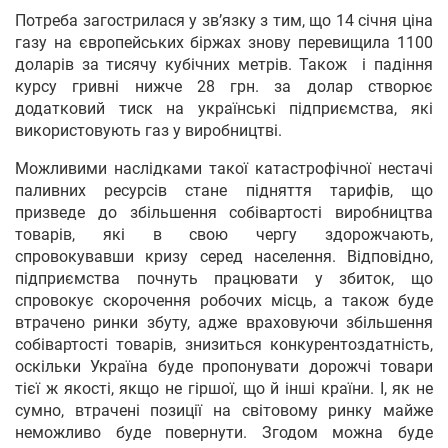
Потреба загострилася у зв’язку з тим, що 14 січня ціна
газу на європейських біржах знову перевищила 1100
доларів за тисячу кубічних метрів. Також і падіння
курсу гривні нижче 28 грн. за долар створює
додатковий тиск на українські підприємства, які
використовують газ у виробництві.
Можливими наслідками такої катастрофічної нестачі
паливних ресурсів стане підняття тарифів, що
призведе до збільшення собівартості виробництва
товарів, які в свою чергу здорожчають,
спровокувавши кризу серед населення. Відповідно,
підприємства почнуть працювати у збиток, що
спровокує скорочення робочих місць, а також буде
втрачено ринки збуту, адже враховуючи збільшення
собівартості товарів, знизиться конкурентоздатність,
оскільки Україна буде пропонувати дорожчі товари
тієї ж якості, якщо не гіршої, що й інші країни. І, як не
сумно, втрачені позиції на світовому ринку майже
неможливо буде повернути. Згодом можна буде