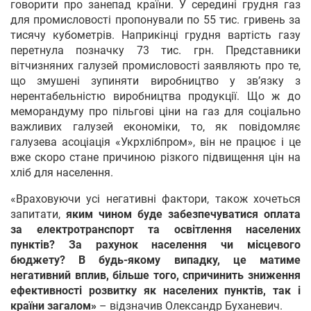
говорити про занепад країни. У середині грудня газ
для промисловості пропонували по 55 тис. гривень за
тисячу кубометрів. Наприкінці грудня вартість газу
перетнула позначку 73 тис. грн. Представники
вітчизняних галузей промисловості заявляють про те,
що змушені зупиняти виробництво у зв’язку з
нерентабельністю виробництва продукції. Що ж до
меморандуму про пільгові ціни на газ для соціально
важливих галузей економіки, то, як повідомляє
галузева асоціація «Укрхлібпром», він не працює і це
вже скоро стане причиною різкого підвищення цін на
хліб для населення.
«Враховуючи усі негативні фактори, також хочеться
запитати,
яким чином буде забезпечуватися оплата
за електротранспорт та освітлення населених
пунктів? За рахунок населення чи місцевого
бюджету? В будь-якому випадку, це матиме
негативний вплив, більше того, спричинить зниження
ефективності розвитку як населених пунктів, так і
країни загалом»
– відзначив Олександр Буханевич.