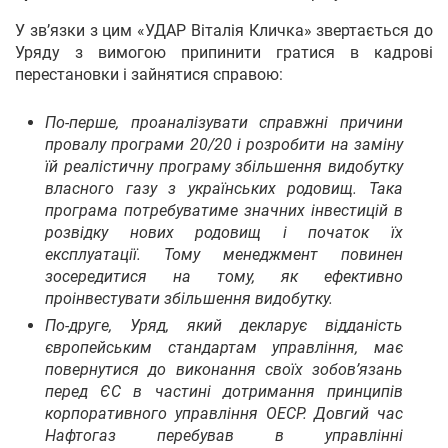
У зв’язки з цим «УДАР Віталія Кличка» звертається до
Уряду з вимогою припинити гратися в кадрові
перестановки і зайнятися справою:
По-перше, проаналізувати справжні причини
провалу програми 20/20 і розробити на заміну
їй реалістичну програму збільшення видобутку
власного газу з українських родовищ. Така
програма потребуватиме значних інвестицій в
розвідку нових родовищ і початок їх
експлуатації. Тому менеджмент повинен
зосередитися на тому, як ефективно
проінвестувати збільшення видобутку.
По-друге, Уряд, який декларує відданість
європейським стандартам управління, має
повернутися до виконання своїх зобов’язань
перед ЄС в частині дотримання принципів
корпоративного управління ОЕСР. Довгий час
Нафтогаз перебував в управлінні