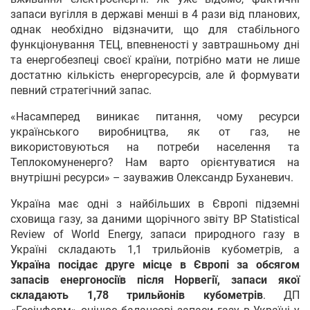
запаси вугілля в державі менші в 4 рази від планових,
однак необхідно відзначити, що для стабільного
функціонування ТЕЦ, впевненості у завтрашньому дні
та енергобезпеці своєї країни, потрібно мати не лише
достатню кількість енергоресурсів, але й формувати
певний стратегічний запас.
«Насамперед виникає питання, чому ресурси
українського виробництва, як от газ, не
використовуються на потреби населення та
Теплокомуненерго? Нам варто орієнтуватися на
внутрішні ресурси» – зауважив Олександр Буханевич.
Україна має одні з найбільших в Європі підземні
сховища газу, за даними щорічного звіту ВР Statistical
Review of World Energy, запаси природного газу в
Україні складають 1,1 трильйонів кубометрів, а
Україна посідає друге місце в Європі за обсягом
запасів енергоносіїв після Норвегії, запаси якої
складають 1,78 трильйонів кубометрів
. ДП