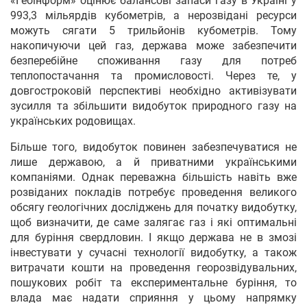
«Геоінформ» оцінює балансові запаси газу в Україні у
993,3 мільярдів кубометрів, а нерозвідані ресурси
можуть сягати 5 трильйонів кубометрів. Тому
накопичуючи цей газ, держава може забезпечити
безперебійне споживання газу для потреб
теплопостачання та промисловості. Через те, у
довгостроковій перспективі необхідно активізувати
зусилля та збільшити видобуток природного газу на
українських родовищах.
Більше того, видобуток повинен забезпечуватися не
лише державою, а й приватними українськими
компаніями. Однак переважна більшість навіть вже
розвіданих покладів потребує проведення великого
обсягу геологічних досліджень для початку видобутку,
щоб визначити, де саме залягає газ і які оптимальні
для буріння свердловин. І якщо держава не в змозі
інвестувати у сучасні технології видобутку, а також
витрачати кошти на проведення георозвідувальних,
пошукових робіт та експериментальне буріння, то
влада має надати сприяння у цьому напрямку