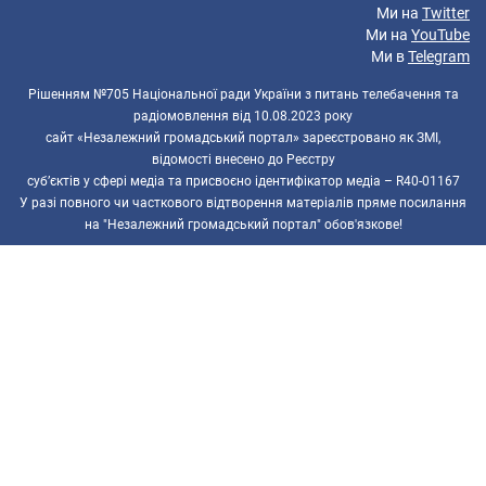
Ми на
Twitter
Ми на
YouTube
Ми в
Telegram
Рішенням №705 Національної ради України з питань телебачення та
радіомовлення від 10.08.2023 року
сайт «Незалежний громадський портал» зареєстровано як ЗМІ,
відомості внесено до Реєстру
суб’єктів у сфері медіа та присвоєно ідентифікатор медіа – R40-01167
У разі повного чи часткового відтворення матеріалів пряме посилання
на "Незалежний громадський портал" обов'язкове!