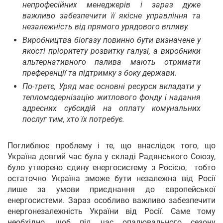
непрофесійних менеджерів і зараз дуже
важливо забезпечити її якісне управління та
незалежність від прямого урядового впливу.
Виробництва біогазу повинно бути визначене у
якості пріоритету розвитку галузі, а виробники
альтернативного палива мають отримати
преференції та підтримку з боку держави.
По-третє, Уряд має основні ресурси вкладати у
тепломодернізацію житлового фонду і надання
адресних субсидій на оплату комунальних
послуг тим, хто їх потребує.
Поглиблює проблему і те, що внаслідок того, що
Україна довгий час була у складі Радянського Союзу,
було утворено єдину енергосистему з Росією, тобто
остаточно Україна зможе бути незалежна від Росії
лише за умови приєднання до європейської
енергосистеми. Зараз особливо важливо забезпечити
енергонезалежність України від Росії. Саме тому
необхідно, щоб під час опалювального сезону