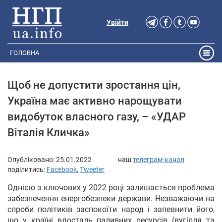
Увійти
ГОЛОВНА
Щоб не допустити зростання цін,
Україна має активно нарощувати
видобуток власного газу, – «УДАР
Віталія Кличка»
Опубліковано:
25.01.2022
наш
телеграм-канал
поділитись:
Facebook
,
Tweeter
Однією з ключових у 2022 році залишається проблема
забезпечення енергобезпеки держави. Незважаючи на
спроби політиків заспокоїти народ і запевнити його,
що у країні вдосталь паливних ресурсів (вугілля та