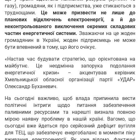
газу), громадяни, як і підприємства, уже стикаються з
труднощами.
Це може призвести не лише до
планових відключень електроенергії, а й до
неконтрольованого виключення окремих складових
частин енергетичної системи.
Зважаючи на це жоден
громадянин в Україні, жоден підприємець не може
бути впевнений в тому, що його очікує.
«Настав час будувати стратегію, що орієнтована на
майбутнє. Це неодмінна запорука подолання
енергетичної кризи» – акцентував керівник
Хмельницької обласної організації партії «УДАР»
Олександр Буханевич.
На сьогодні важливо, щоб влада припинила вести
політичні інтриги щодо питання забезпечення
паливними ресурсами та нарешті визнала повною
мірою наявну проблему в нашій країні. Вагомо, що
сьогодні вже йдеться про серйозний дефіцит вугілля
для ТЕЦ, що забезпечує енергобаланс в моменти піку
вживання електроенергії. Як уже відомо, фактичні