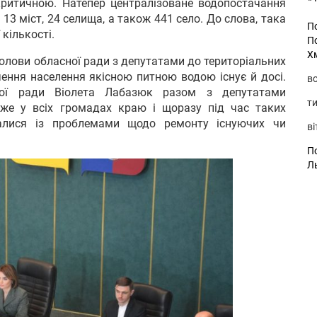
критичною. Натепер централізоване водопостачання
 13 міст, 24 селища, а також 441 село. До слова, така
П
 кількості.
П
Х
голови обласної ради з депутатами до територіальних
чення населення якісною питною водою існує й досі.
во
ної ради Віолета Лабазюк разом з депутатами
ти
же у всіх громадах краю і щоразу під час таких
рталися із проблемами щодо ремонту існуючих чи
ві
По
Л