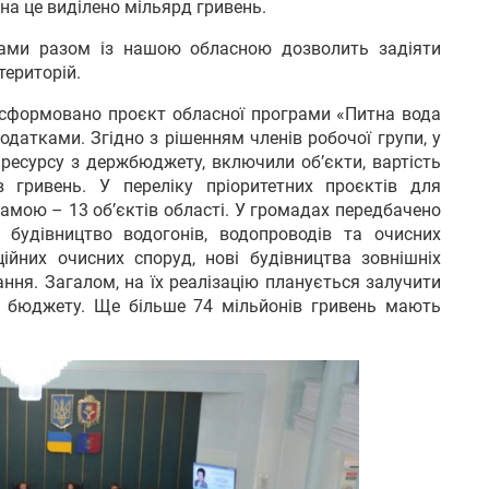
 на це виділено мільярд гривень.
грами разом із нашою обласною дозволить задіяти
територій.
 сформовано проєкт обласної програми «Питна вода
датками. Згідно з рішенням членів робочої групи, у
 ресурсу з держбюджету, включили об’єкти, вартість
 гривень. У переліку пріоритетних проєктів для
мою – 13 об’єктів області. У громадах передбачено
 будівництво водогонів, водопроводів та очисних
аційних очисних споруд, нові будівництва зовнішніх
ння. Загалом, на їх реалізацію планується залучити
о бюджету. Ще більше 74 мільйонів гривень мають