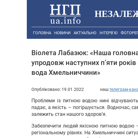
НЕЗАЛЕ
ГОЛОВНА
НОВИНИ
АКТУАЛЬНО
ІНТЕРВ’Ю
ФОТОРЕ
Віолета Лабазюк: «Наша головна
упродовж наступних п’яти рокі
вода Хмельниччини»
Опубліковано:
19.01.2022
наш
телеграм-кан
Проблеми із питною водою нині відчувають 
падає, а якість – погіршується. Водночас, с
залежить стан нашого здоров’я.
Забезпечити людей якісною питною водою – 
регіональному рівнях. На Хмельниччині сит