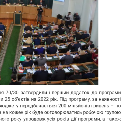
я 70/30 затвердили і перший додаток до програми
25 об’єктів на 2022 рік. Під програму, за наявності
о бюджету передбачається 200 мільйонів гривень – по
цтв на кожен рік буде обговорюватись робочою групою
ого року упродовж усіх років дії програми, а також