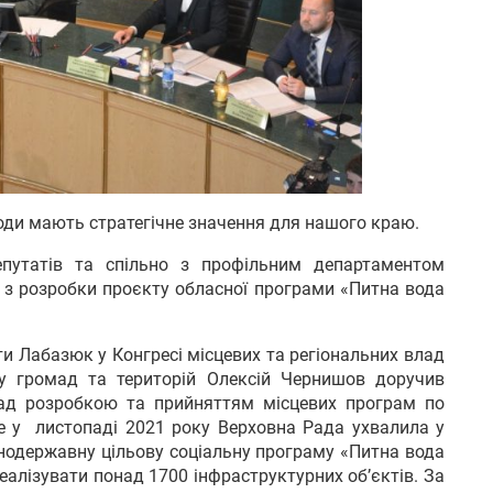
оди мають стратегічне значення для нашого краю.
путатів та спільно з профільним департаментом
у з розробки проєкту обласної програми «Питна вода
ети Лабазюк у Конгресі місцевих та регіональних влад
ку громад та територій Олексій Чернишов доручив
над розробкою та прийняттям місцевих програм по
 у листопаді 2021 року Верховна Рада ухвалила у
нодержавну цільову соціальну програму «Питна вода
еалізувати понад 1700 інфраструктурних об’єктів. За