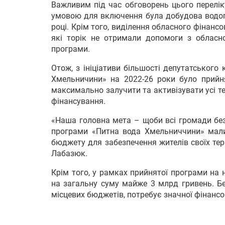
Важливим під час обговорень цього перелік
умовою для включення була добудова водого
році. Крім того, виділення обласного фінан
які торік не отримали допомоги з обласно
програми.
Отож, з ініціативи більшості депутатського
Хмельничини» на 2022-26 роки було прийн
максимально залучити та активізувати усі те
фінансування.
«Наша головна мета – щоби всі громади без
програми «Питна вода Хмельниччини» мали
бюджету для забезпечення жителів своїх те
Лабазюк.
Крім того, у рамках прийнятої програми на н
на загальну суму майже 3 млрд гривень. Без
місцевих бюджетів, потребує значної фінанс