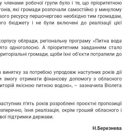
у членами робочої групи було і те, що пріоритетною
нів, які громади розпочали самостійно у минулому
сового ресурсу першочергово необхідно тим громадам,
го бюджету і не були включені до реалізації цієї
 корпусу облради, регіональну програму «Питна вода
ято одноголосно. А пріоритетним завданням стало
риторіальні громади, щоби їхні об’єкти потрапили до
 винятку за потребою упродовж наступних років дії
 змогу отримати фінансову допомогу з обласного
риторій якісною питною водою», – зазначила Віолета
аступних п’ять років розроблені проєктні пропозиції
перечно, їхня реалізація, окрім грошей обласного і
ової підтримки держави.
Н.Березнева