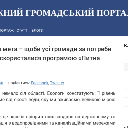
ЖНИЙ ГРОМАДСЬКИЙ ПОРТА
ПОРТАЖ
СТАТТІ
БЛОГИ
К
 мета – щоби усі громади за потреби
в скористалися програмою «Питна
ал
поділитись:
Facebook
,
Tweeter
немало сіл області. Екологи констатують: її рівень
аме від якості води, яку ми вживаємо, великою мірою
це одне із пріоритетних завдань на державному та
уація з водопровідними та каналізаційними мережами
« 