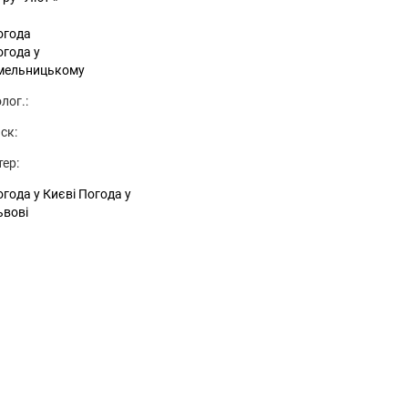
огода
огода у
мельницькому
лог.:
ск:
тер:
года у Києві
Погода у
ьвові