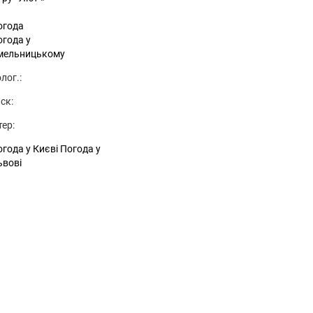
огода
огода у
мельницькому
лог.:
ск:
тер:
года у Києві
Погода у
ьвові