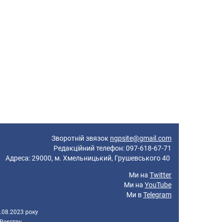
Зворотній звязок
ngpsite@gmail.com
Редакційний телефон: 097-618-67-71
реса: 29000, м. Хмельницький, Грушевського 40
Ми на
Twitter
Ми на
YouTube
Ми в
Telegram
.08.2023 року
 Реєстру