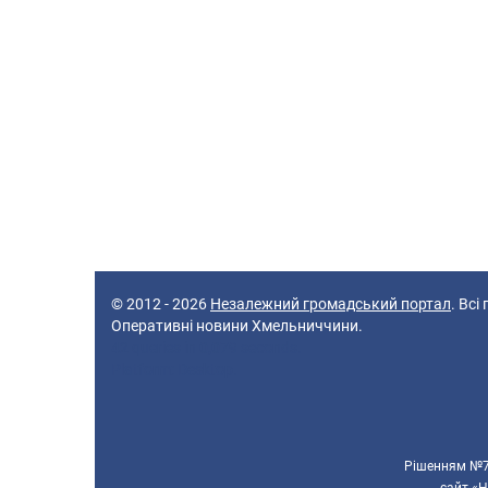
© 2012 - 2026
Незалежний громадський портал
. Всі
Оперативні новини Хмельниччини.
42 queries in 0,079 seconds.
Platform: Desktop.
Рішенням №70
сайт «Н