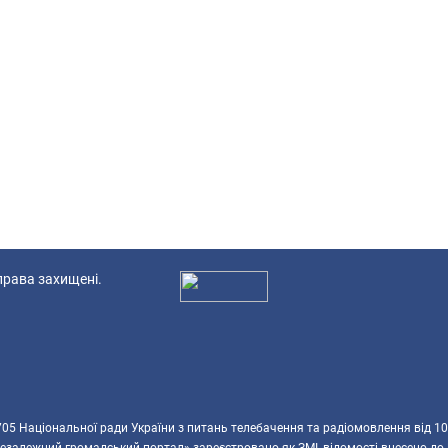
 права захищені.
Ад
5 Національної ради України з питань телебачення та радіомовлення від 10
езалежний громадський портал» зареєстровано як ЗМІ, відомості внесено до