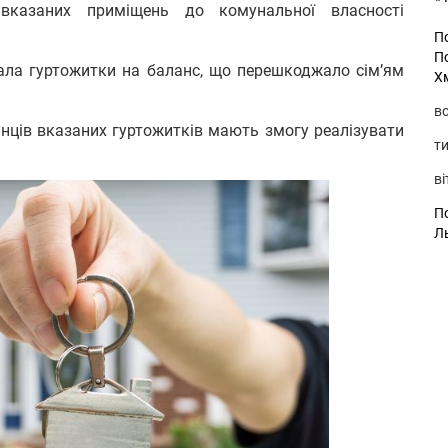
вказаних приміщень до комунальної власності
П
П
ала гуртожитки на баланс, що перешкоджало сім’ям
Х
во
нців вказаних гуртожитків мають змогу реалізувати
ти
ві
По
Л