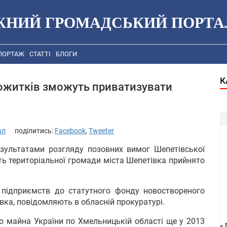
ЖНИЙ ГРОМАДСЬКИЙ ПОРТА
ПОРТАЖ
СТАТТІ
БЛОГИ
К
тожитків зможуть приватизувати
ал
поділитись:
Facebook
,
Tweeter
езультатами розгляду позовних вимог Шепетівської
ть територіальної громади міста Шепетівка прийнято
з підприємств до статутного фонду новоствореного
івка, повідомляють в обласній прокуратурі.
 майна України по Хмельницькій області ще у 2013
« 