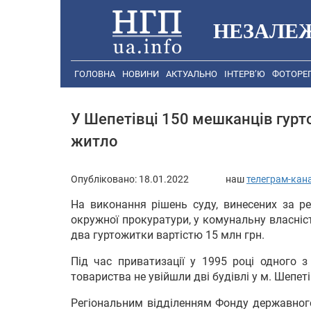
НЕЗАЛЕ
ГОЛОВНА
НОВИНИ
АКТУАЛЬНО
ІНТЕРВ’Ю
ФОТОРЕ
У Шепетівці 150 мешканців гур
житло
Опубліковано:
18.01.2022
наш
телеграм-кан
На виконання рішень суду, винесених за р
окружної прокуратури, у комунальну власніс
два гуртожитки вартістю 15 млн грн.
Під час приватизації у 1995 році одного 
товариства не увійшли дві будівлі у м. Шепет
Регіональним відділенням Фонду державного