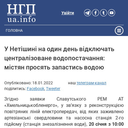
Увійти
ГОЛОВНА
У Нетішині на один день відключать
централізоване водопостачання:
містян просять запастись водою
Опубліковано:
18.01.2022
наш
телеграм-канал
поділитись:
Facebook
,
Tweeter
Згідно заявки Славутського РЕМ АТ
«Хмельницькобленерго», у зв’язку з реконструкцією
повітряних ліній електропередач, від яких заживлено
артезіанські свердловини та насосна станція 2-го
підйому (станція знезалізнення води),
20 січня з 10:00