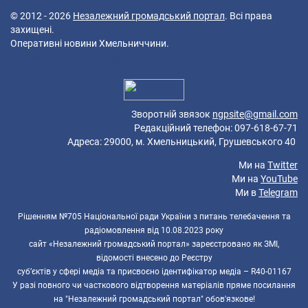
© 2012 - 2026
Незалежний громадський портал
. Всі права
захищені.
Оперативні новини Хмельниччини.
42 queries in 0,095 seconds.
Platform: Mobile.
Зворотній звязок
ngpsite@gmail.com
Редакційний телефон: 097-618-67-71
Адреса: 29000, м. Хмельницький, Грушевського 40
Ми на
Twitter
Ми на
YouTube
Ми в
Telegram
Рішенням №705 Національної ради України з питань телебачення та
радіомовлення від 10.08.2023 року
сайт «Незалежний громадський портал» зареєстровано як ЗМІ,
відомості внесено до Реєстру
суб’єктів у сфері медіа та присвоєно ідентифікатор медіа – R40-01167
У разі повного чи часткового відтворення матеріалів пряме посилання
на "Незалежний громадський портал" обов'язкове!