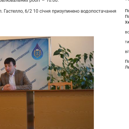
овлювальних робіт – 16.00.
л. Гастелло, 6/2 10 січня призупинено водопостачання
П
П
Х
во
ти
ві
По
Л