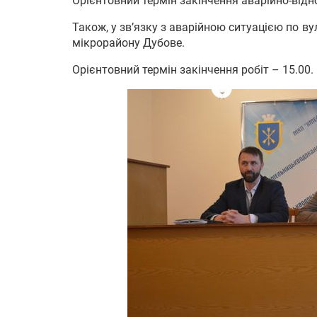
Орієнтовний термін закінчення аварійно-відн
Також, у зв’язку з аварійною ситуацією по ву
мікрорайону Дубове.
Орієнтовний термін закінчення робіт – 15.00.