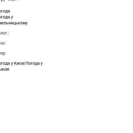
огода
огода у
мельницькому
лог.:
ск:
тер:
года у Києві
Погода у
ьвові