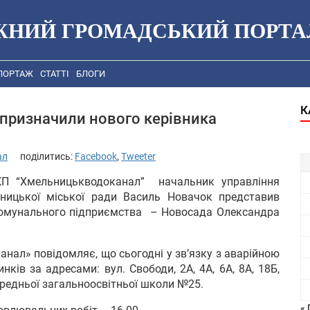
ЖНИЙ ГРОМАДСЬКИЙ ПОРТА
ПОРТАЖ
СТАТТІ
БЛОГИ
К
призначили нового керівника
ал
поділитись:
Facebook
,
Tweeter
КП “Хмельницькводоканал” начальник управління
ницької міської ради Василь Новачок представив
комунального підприємства – Новосада Олександра
нал» повідомляє, що сьогодні у зв’язку з аварійною
ків за адресами: вул. Свободи, 2А, 4А, 6А, 8А, 18Б,
ередньої загальноосвітньої школи №25.
« 