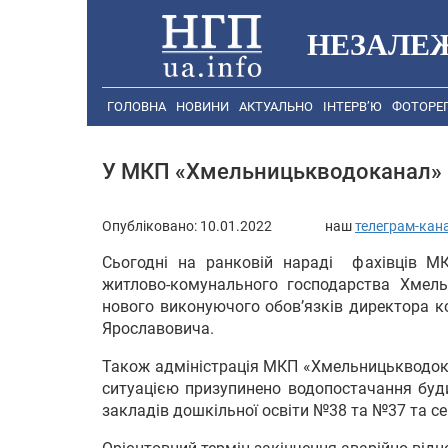
НЕЗАЛЕ
ГОЛОВНА
НОВИНИ
АКТУАЛЬНО
ІНТЕРВ’Ю
ФОТОРЕ
У МКП «Хмельницькводоканал» 
Опубліковано:
10.01.2022
наш
телеграм-кан
Сьогодні на ранковій нараді фахівців М
житлово-комунального господарства Хмель
нового виконуючого обов’язків директора 
Ярославовича.
Також адміністрація МКП «Хмельницькводока
ситуацією призупинено водопостачання будин
закладів дошкільної освіти №38 та №37 та с