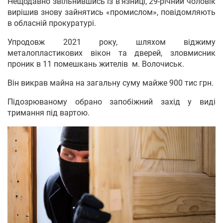
Нещодавно звільнившись із в’язниці, 29-річний чоловік
вирішив знову зайнятись «промислом», повідомляють
в обласній прокуратурі.
Упродовж 2021 року, шляхом віджиму
металопластикових вікон та дверей, зловмисник
проник в 11 помешкань жителів м. Волочиськ.
Він викрав майна на загальну суму майже 900 тис грн.
Підозрюваному обрано запобіжний захід у виді
тримання під вартою.