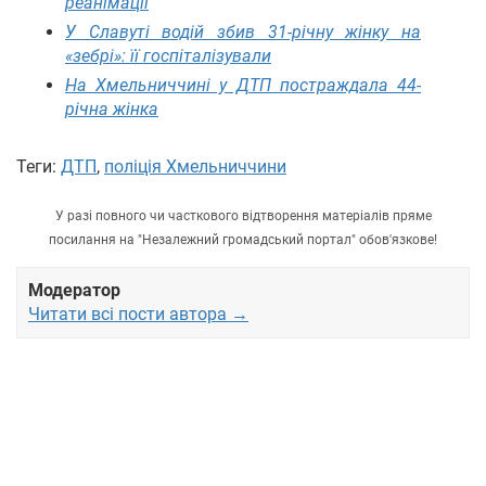
реанімації
У Славуті водій збив 31-річну жінку на
«зебрі»: її госпіталізували
На Хмельниччині у ДТП постраждала 44-
річна жінка
Теги:
ДТП
,
поліція Хмельниччини
У разі повного чи часткового відтворення матеріалів пряме
посилання на "Незалежний громадський портал" обов'язкове!
Модератор
Читати всі пости автора →