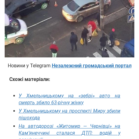
Новини у Telegram
Незалежний громадський портал
Схожі матеріали:
У Хмельницькому на «зебрі» авто на
смерть збило 63-річну жінку
У Хмельницькому на проспекті Миру збили
пішохода
На автодорозі «Житомир — Чернівці» на
Кам’янеччині сталася ДТП: водій у