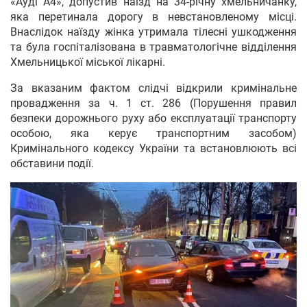
«Ауді А4», допустив наїзд на 34-річну хмельничанку,
яка перетинала дорогу в невстановленому місці.
Внаслідок наїзду жінка утримала тілесні ушкодження
та була госпіталізована в травматологічне відділення
Хмельницької міської лікарні.
За вказаним фактом слідчі відкрили кримінальне
провадження за ч. 1 ст. 286 (Порушення правил
безпеки дорожнього руху або експлуатації транспорту
особою, яка керує транспортним засобом)
Кримінального кодексу України та встановлюють всі
обставини події.