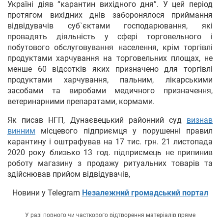
Україні діяв “карантин вихідного дня”. У цей період
протягом вихідних днів заборонялося приймання
відвідувачів суб`єктами господарювання, які
провадять діяльність у сфері торговельного і
побутового обслуговування населення, крім торгівлі
продуктами харчування на торговельних площах, не
менше 60 відсотків яких призначено для торгівлі
продуктами харчування, пальним, лікарськими
засобами та виробами медичного призначення,
ветеринарними препаратами, кормами.
Як писав НГП, Дунаєвецький районний суд
визнав
винним
місцевого підприємця у порушенні правил
карантину і оштрафував на 17 тис. грн. 21 листопада
2020 року близько 13 год. підприємець не припинив
роботу магазину з продажу ритуальних товарів та
здійснював прийом відвідувачів,
Новини у Telegram
Незалежний громадський портал
У разі повного чи часткового відтворення матеріалів пряме