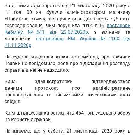
За даними адмінпротоколу, 21 листопада 2020 року о
14 год. 00 хв. будучи адміністратором магазину
«Побутова хімія», не припинила діяльність суб`єкта
господарювання, чим порушила п.п.4 п.15
постанови
Кабміну №641 від 22.07.2020р
. з змінами та
доповнення
постановою КМ України №1100 від
11.11.2020р
.
На судове засідання жінка не прийшла, про причини
неявки не повідомила, заяв про відкладення розгляду
справи від неї не надходило.
Вина адміністраторки підтверджується
даними протоколу про адміністративне
правопорушення та письмовими поясненнями двох
свідків.
Крім штрафу, жінка заплатить 454 грн. судового збору
на користь держави.
Нагадаємо, що у суботу, 21 листопада 2020 року в