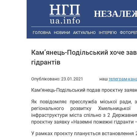
НЕЗАЛЕ
ГОЛОВНА
НОВИНИ
АКТУАЛЬНО
ІНТЕРВ’Ю
ФОТОРЕ
Кам’янець-Подільський хоче за
гідрантів
Опубліковано:
23.01.2021
наш
телеграм-кан
Кам’янець-Подільський подав проєктну заявк
Як повідомляє пресслужба міської ради, за
регіонального розвитку Хмельницької
інфраструктури міста спільно з 2 Державни
проєктну заявку «Наземні пожежні гідранти –
У рамках проєкту планується встановлення 2