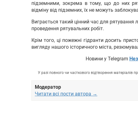
підземними, зокрема в тому, що до них р
відміну від підземних, їх не можуть заблокув
Виграється такий цінний час для рятування л
проведення рятувальних робіт.
Крім того, ці пожежні гідранти досить прис
вигляду нашого історичного міста, резюмувал
Новини у Telegram
Нез
У разі повного чи часткового відтворення матеріалів 
Модератор
Читати всі пости автора →