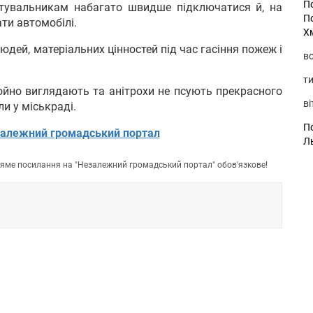
П
ятувальникам набагато швидше підключатися й, на
П
ати автомобілі.
Х
юдей, матеріальних цінностей під час гасіння пожеж і
во
ти
тойно виглядають та анітрохи не псують прекрасного
ві
и у міськраді.
По
алежний громадський портал
Л
пряме посилання на "Незалежний громадський портал" обов'язкове!