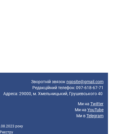
Зворотній звязок
ngpsite@gmail.com
Редакційний телефон: 097-618-67-71
реса: 29000, м. Хмельницький, Грушевського 40
Ми на
Twitter
Ми на
YouTube
Ми в
Telegram
.08.2023 року
 Реєстру