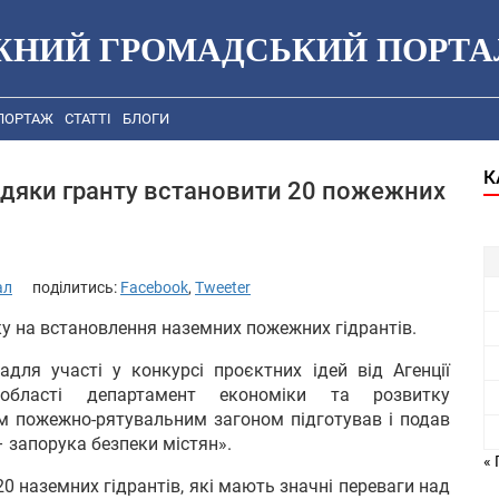
ЖНИЙ ГРОМАДСЬКИЙ ПОРТА
ПОРТАЖ
СТАТТІ
БЛОГИ
К
вдяки гранту встановити 20 пожежних
ал
поділитись:
Facebook
,
Tweeter
у на встановлення наземних пожежних гідрантів.
для участі у конкурсі проєктних ідей від Агенції
 області департамент економіки та розвитку
м пожежно-рятувальним загоном підготував і подав
 запорука безпеки містян».
« 
0 наземних гідрантів, які мають значні переваги над