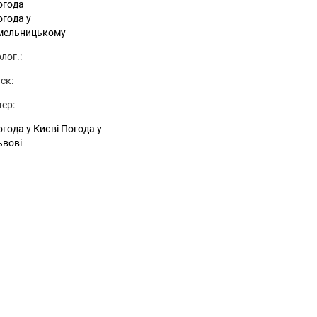
огода
огода у
мельницькому
лог.:
ск:
тер:
года у Києві
Погода у
ьвові