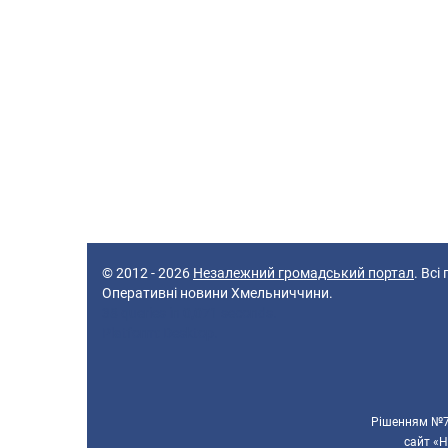
© 2012 - 2026
Незалежний громадський портал
. Всі
Оперативні новини Хмельниччини.
38 queries in 0,071 seconds.
Platform: Desktop.
Рішенням №70
сайт «Н