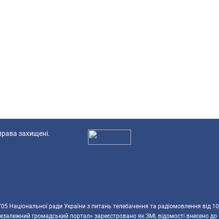
 права захищені.
Ад
5 Національної ради України з питань телебачення та радіомовлення від 10
езалежний громадський портал» зареєстровано як ЗМІ, відомості внесено до