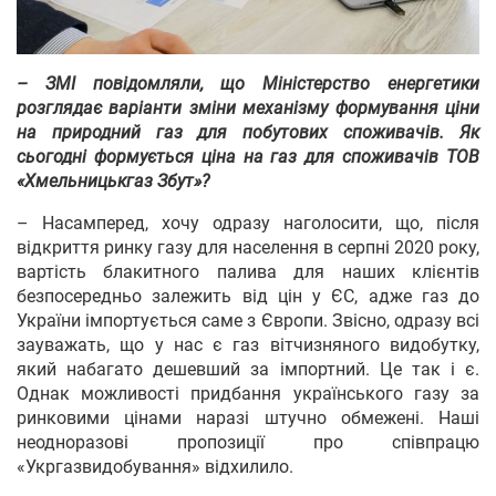
– ЗМІ повідомляли, що Міністерство енергетики
розглядає варіанти зміни механізму формування ціни
на природний газ для побутових споживачів. Як
сьогодні формується ціна на газ для споживачів ТОВ
«Хмельницькгаз Збут»?
– Насамперед, хочу одразу наголосити, що, після
відкриття ринку газу для населення в серпні 2020 року,
вартість блакитного палива для наших клієнтів
безпосередньо залежить від цін у ЄС, адже газ до
України імпортується саме з Європи. Звісно, одразу всі
зауважать, що у нас є газ вітчизняного видобутку,
який набагато дешевший за імпортний. Це так і є.
Однак можливості придбання українського газу за
ринковими цінами наразі штучно обмежені. Наші
неодноразові пропозиції про співпрацю
«Укргазвидобування» відхилило.