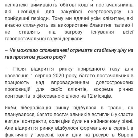
неплатежі вимивають обігові кошти постачальників,
які необхідні для закупівлі енергоресурсу на
прийдешні періоди. Тому ми вдячні усім клієнтам, які
вчасно сплачують за використане блакитне паливо і
не ставлять під загрозу існування всієї
газопостачальної галузі держави.
– Чи можливо споживачеві отримати стабільну ціну на
газ протягом усього року?
– Після відкриття ринку природного газу для
населення 1 серпня 2020 року, багато постачальників
працюють над впровадженням довгострокових
пропозицій для своїх клієнтів, зокрема річних
контрактів із фіксованою ціною на 12 місяців.
Якби лібералізація ринку відбулася в травні, як
планувалося, багато постачальників встигли б укласти
вигідні контракти, коли ціни були на найнижчому рівні.
Але відкриття ринку відбулося формально в серпні, а
фактично у вересні, коли ціни на ресурс в Європі