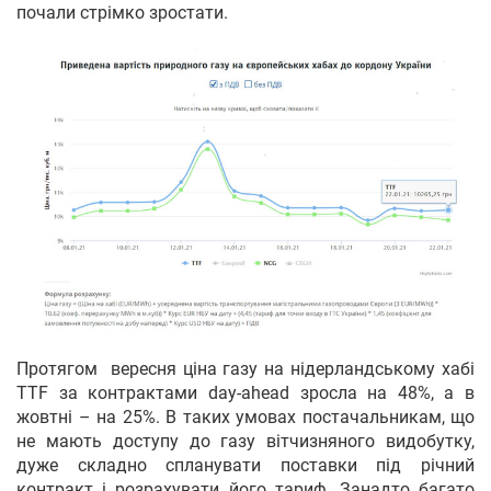
почали стрімко зростати.
Протягом вересня ціна газу на нідерландському хабі
TTF за контрактами day-ahead зросла на 48%, а в
жовтні – на 25%. В таких умовах постачальникам, що
не мають доступу до газу вітчизняного видобутку,
дуже складно спланувати поставки під річний
контракт і розрахувати його тариф. Занадто багато