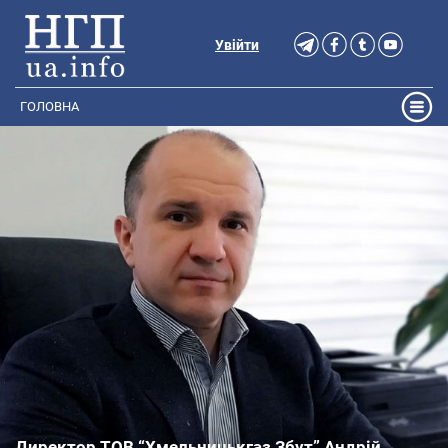
Увійти
ГОЛОВНА
Директор ТОВ “Хмельницькгаз Збут” Андрій