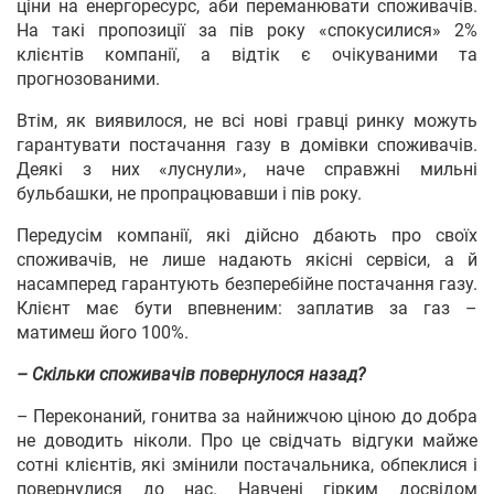
ціни на енергоресурс, аби переманювати споживачів.
На такі пропозиції за пів року «спокусилися» 2%
клієнтів компанії, а відтік є очікуваними та
прогнозованими.
Втім, як виявилося, не всі нові гравці ринку можуть
гарантувати постачання газу в домівки споживачів.
Деякі з них «луснули», наче справжні мильні
бульбашки, не пропрацювавши і пів року.
Передусім компанії, які дійсно дбають про своїх
споживачів, не лише надають якісні сервіси, а й
насамперед гарантують безперебійне постачання газу.
Клієнт має бути впевненим: заплатив за газ –
матимеш його 100%.
– Скільки споживачів повернулося назад?
– Переконаний, гонитва за найнижчою ціною до добра
не доводить ніколи. Про це свідчать відгуки майже
сотні клієнтів, які змінили постачальника, обпеклися і
повернулися до нас. Навчені гірким досвідом