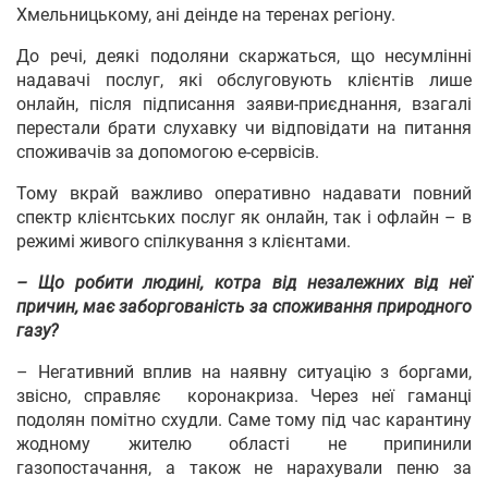
Хмельницькому, ані деінде на теренах регіону.
До речі, деякі подоляни скаржаться, що несумлінні
надавачі послуг, які обслуговують клієнтів лише
онлайн, після підписання заяви-приєднання, взагалі
перестали брати слухавку чи відповідати на питання
споживачів за допомогою е-сервісів.
Тому вкрай важливо оперативно надавати повний
спектр клієнтських послуг як онлайн, так і офлайн – в
режимі живого спілкування з клієнтами.
– Що робити людині, котра від незалежних від неї
причин, має заборгованість за споживання природного
газу?
– Негативний вплив на наявну ситуацію з боргами,
звісно, справляє коронакриза. Через неї гаманці
подолян помітно схудли. Саме тому під час карантину
жодному жителю області не припинили
газопостачання, а також не нарахували пеню за