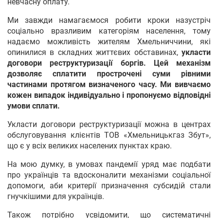
невчасну оплату.
Ми завжди намагаємося робити кроки назустріч
соціально вразливим категоріям населення, тому
надаємо можливість жителям Хмельниччини, які
опинилися в складних життєвих обставинах,
укласти
договори реструктуризації боргів. Цей механізм
дозволяє сплатити прострочені суми рівними
частинами протягом визначеного часу. Ми вивчаємо
кожен випадок індивідуально і пропонуємо відповідні
умови сплати.
Укласти договори реструктуризації можна в центрах
обслуговування клієнтів ТОВ «Хмельницькгаз Збут»,
що є у всіх великих населених пунктах краю.
На мою думку, в умовах пандемії уряд має подбати
про українців та вдосконалити механізми соціальної
допомоги, аби критерії призначення субсидій стали
гнучкішими для українців.
Також потрібно усвідомити, що систематичні