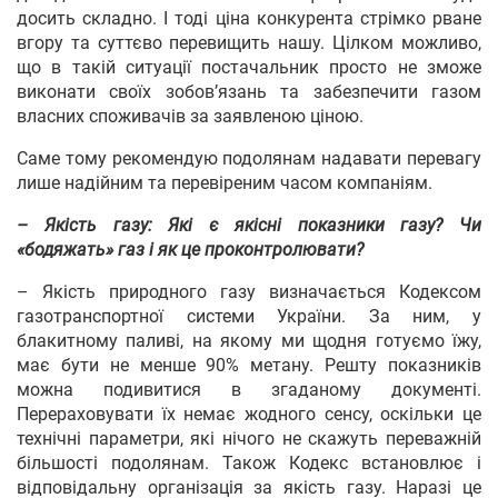
досить складно. І тоді ціна конкурента стрімко рване
вгору та суттєво перевищить нашу. Цілком можливо,
що в такій ситуації постачальник просто не зможе
виконати своїх зобов’язань та забезпечити газом
власних споживачів за заявленою ціною.
Саме тому рекомендую подолянам надавати перевагу
лише надійним та перевіреним часом компаніям.
– Якість газу: Які є якісні показники газу? Чи
«бодяжать» газ і як це проконтролювати?
– Якість природного газу визначається Кодексом
газотранспортної системи України. За ним, у
блакитному паливі, на якому ми щодня готуємо їжу,
має бути не менше 90% метану. Решту показників
можна подивитися в згаданому документі.
Перераховувати їх немає жодного сенсу, оскільки це
технічні параметри, які нічого не скажуть переважній
більшості подолянам. Також Кодекс встановлює і
відповідальну організація за якість газу. Наразі це