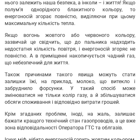
нього залежить наша безпека, а інколи – і життя! Якщо
полум’я однорідного блакитного кольору, то
енергоносій згорає повністю, виділяючи при цьому
максимальну кількість тепла.⠀
Якщо вогонь жовтого або червоного кольору,
зазвичай це свідчить, що до пальника надходить
недостатня кількість повітря, і енергоносій згоряє не
повністю. А в приміщенні накопичується чадний газ,
що небезпечний для життя.
Також причинами такого явища можуть стати
залишки їжі, на приклад, молоко, що витекло і
забруднило форсунки. У такий спосіб може
змінюватися не тільки колір газу, а й збільшуватися
обсяги споживання і відповідно витрати грошей.
Крім згаданих проблем, іноді, на жаль, залишає
бажати кращого технічний стан газопроводів, а це вже
зона відповідальності Оператора ГТС та облгазів.
Існує міф, нібито енергоносій горить жовтим кольором,