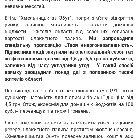
невизначеностей.
Втім, “Хмельницькгаз Збут”, попри зім’яте відкриття
ринку, знайшов можливість захисти домашні
бюджети жителів області від сезонних коливань
вартості блакитного палива.
Ми запровадили
спеціальну пропозицію «Твоя енергонезалежність».
Підписники акції закупили на опалювальний сезон газ
за фіксованими цінами від 4,5 до 5,5 грн за кубометр,
залежно від часу укладання угод. У такий спосіб
взимку заощадили понад дві з половиною тисячі
жителів області.
Наприклад, в січні блакитне паливо коштує 9,91 грн за
кубометр, натомість для підписників акції діє ціна від
4,5 грн. Отож, економія для домашніх бюджетів на 100
куб. м перевищує пів тисячі гривень.
Якщо подоляни не встигнуть спожити увесь акційний
резерв блакитного палива протягом жовтня-березня,
«Хмельницькгаз Збут» поверне залишок коштів або