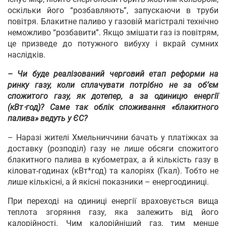
оскільки його “розбавляють”, запускаючи в труби
повітря. Блакитне паливо у газовій магістралі технічно
неможливо “розбавити”. Якщо змішати газ із повітрям,
це призведе до потужного вибуху і вкрай сумних
наслідків.
– Чи буде реалізований черговий етап реформи на
ринку газу, коли сплачувати потрібно не за об’єм
спожитого газу, як дотепер, а за одиницю енергії
(кВт
⋅год)? Саме так облік споживання «блакитного
палива» ведуть у ЄС?
– Наразі жителі Хмельниччини бачать у платіжках за
доставку (розподіл) газу не лише обсяги спожитого
блакитного палива в кубометрах, а й кількість газу в
кіловат-годинах (кВт*год) та калоріях (Гкал). Тобто не
лише кількісні, а й якісні показники – енергоодиниці.
При переході на одиниці енергії враховується вища
теплота згоряння газу, яка залежить від його
калорійності. Чим калорійніший газ, тим менше