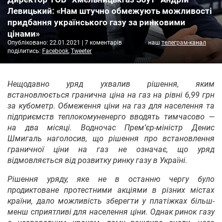
Левицький: «Нам штучно обмежують можливості
придбання українського газу за ринковими
цінами»
Опубліковано:
22.01.2021
|
7 коментарів
наш
телеграм-канал
поділитись:
Facebook
,
Tweeter
Нещодавно уряд ухвалив рішення, яким
встановлюється гранична ціна на газ на рівні 6,99 грн
за кубометр. Обмеження ціни на газ для населення та
підприємств теплокомуненерго вводять тимчасово —
на два місяці. Водночас Прем’єр-міністр Денис
Шмигаль наголосив, що рішення про встановлення
граничної ціни на газ не означає, що уряд
відмовляється від розвитку ринку газу в Україні.
Рішення уряду, яке не в останню чергу було
продиктоване протестними акціями в різних містах
країни, дало можливість зберегти у платіжках більш-
менш сприятливі для населення ціни. Однак ринок газу