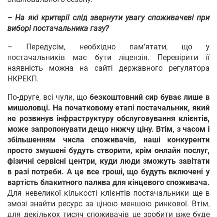
– На які критерії слід звернути увагу споживачеві при
виборі постачальника газу?
– Передусім, необхідно пам’ятати, що у
постачальників має бути ліцензія. Перевірити її
наявність можна на сайті державного регулятора
НКРЕКП.
По-друге, всі чули, що
безкоштовний сир буває лише в
мишоловці. На початковому етапі постачальник, який
не розвинув інфраструктуру обслуговування клієнтів,
може запропонувати дещо нижчу ціну. Втім, з часом і
збільшенням числа споживачів, наші конкуренти
просто змушені будуть створити, крім онлайн послуг,
фізичні сервісні центри, куди люди зможуть завітати
в разі потреби. А це все гроші, що будуть включені у
вартість блакитного палива для кінцевого споживача.
Для невеликої кількості клієнтів постачальники ще в
змозі знайти ресурс за ціною меншою ринкової. Втім,
для декількох тисяч споживачів це зробити вже буде