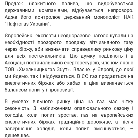
Продаж блакитного палива, що видобувається
державними компаніями, відбувається непрозоро.
Адже його контролює державний монополіст НАК
“Нафтогаз України”.
Європейські експерти неодноразово наголошували на
необхідності прозорого продажу вітчизняного газу
через біржу, аби визначати справедливу ринкову ціну
для всіх постачальників. Цю думку поділяють і в
Асоціації постачальників енергоресурсів, членом якої є
ТОВ «Хмельницькгаз Збут». Власне, у Європі, до якої
ми йдемо, так і відбувається. В ЄС газ продається на
енергетичних біржах або хабах, а ціна визначається
балансом попиту і пропозиції.
В умовах вільного ринку ціна на газ має чітку
сезонність. З наближенням опалювального сезону і
холодів, коли попит зростає, газ на європейських
енергетичних біржах традиційно дорожчає, а після
завершення холодів, коли попит зменшується, –
дешевшає.