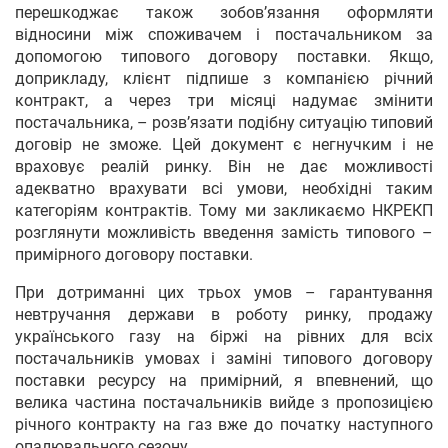
перешкоджає також зобов’язання оформляти
відносини між споживачем і постачальником за
допомогою типового договору поставки. Якщо,
доприкладу, клієнт підпише з компанією річний
контракт, а через три місяці надумає змінити
постачальника, – розв’язати подібну ситуацію типовий
договір не зможе. Цей документ є негнучким і не
враховує реалій ринку. Він не дає можливості
адекватно врахувати всі умови, необхідні таким
категоріям контрактів. Тому ми закликаємо НКРЕКП
розглянути можливість введення замість типового –
примірного договору поставки.
При дотриманні цих трьох умов – гарантування
невтручання держави в роботу ринку, продажу
українського газу на біржі на рівних для всіх
постачальників умовах і заміні типового договору
поставки ресурсу на примірний, я впевнений, що
велика частина постачальників вийде з пропозицією
річного контракту на газ вже до початку наступного
опалювального сезону.