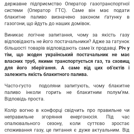
державне підприємство Оператор газотранспортної
системи (Оператор ГТС). Саме він має подати
блакитне паливо визначено законом ґатунку в
газогони, що йдуть до наших домівок.
Виникає логічне запитання, чому за якість газу
відповідають не його постачальники? Адже за гатунок
більшості товарів відповідають саме їх продавці.
Річ у
тім, що жоден український постачальник не має
власних труб, якими транспортується газ, та сховищ
для його зберігання. А саме від цих об’єктів і
залежить якість блакитного палива.
Часто-густо подоляни запитують, чому блакитне
паливо інколи горить не блакитним полум’ям.
Відповідь проста.
Колір вогню в конфорці свідчить про правильне чи
неправильне згоряння енергоносія. Під час
опалювального сезону, коли суттєво зростає
споживання газу, це питання є дуже актуальним. Від