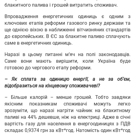
блакитного палива і грошей витратить споживач.
Впровадження енергетичних одиниць є одним з
ключових етапів реформи газового ринку держави та
ще однією віхою в наближенні вітчизняних стандартів
до європейських. В ЄС за блакитне паливо сплачують
саме в енергетичних одиниць.
Наразі в цьому питанні м’яч на полі законодавців.
Саме вони мають вирішити, коли Україна буде
готовою до чергового етапу реформи.
– Як сплата за одиницю енергії, а не за об’єм,
відобразиться на кінцевому споживачеві?
– Більше калорій – менше грошей. Тобто завдяки
якісним показникам споживачі можуть легко
зрозуміти, що наразі нагріти чайник на блакитному
паливі на 44% дешевше, ніж на електриці. Адже в січні
вартість газу для населення в енергоодиницях з ПДВ
складає 0,9374 грн за кВт*год. Натомість один кВт*год