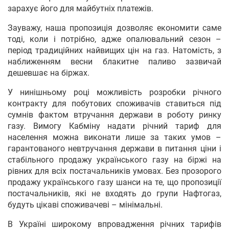
зарахує його для майбутніх платежів.
Зауважу, наша пропозиція дозволяє економити саме
тоді, коли і потрібно, адже опалювальний сезон –
період традиційних найвищих цін на газ. Натомість, з
наближенням весни блакитне паливо зазвичай
дешевшає на біржах.
У нинішньому році можливість розробки річного
контракту для побутових споживачів ставиться під
сумнів фактом втручання держави в роботу ринку
газу. Вимогу Кабміну надати річний тариф для
населення можна виконати лише за таких умов –
гарантованого невтручання держави в питання ціни і
стабільного продажу українського газу на біржі на
рівних для всіх постачальників умовах. Без прозорого
продажу українського газу шанси на те, що пропозиції
постачальників, які не входять до групи Нафтогаз,
будуть цікаві споживачеві – мінімальні.
В Україні широкому впровадження річних тарифів