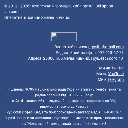
© 2012 - 2026
Незалежний громадський портал
. Всі права
захищені.
Оперативні новини Хмельниччини.
42 queries in 0,072 seconds.
Platform: Mobile.
Зворотній звязок
ngpsite@gmail.com
Редакційний телефон: 097-618-67-71
Адреса: 29000, м. Хмельницький, Грушевського 40
Ми на
Twitter
Ми на
YouTube
Ми в
Telegram
Рішенням №705 Національної ради України з питань телебачення та
радіомовлення від 10.08.2023 року
сайт «Незалежний громадський портал» зареєстровано як ЗМІ,
відомості внесено до Реєстру
суб’єктів у сфері медіа та присвоєно ідентифікатор медіа – R40-01167
У разі повного чи часткового відтворення матеріалів пряме посилання
на "Незалежний громадський портал" обов'язкове!