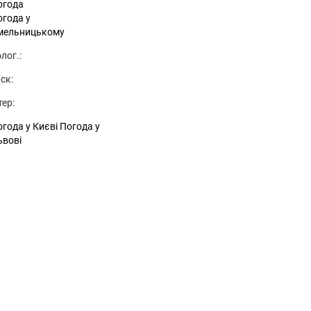
огода
огода у
мельницькому
лог.:
ск:
тер:
года у Києві
Погода у
ьвові