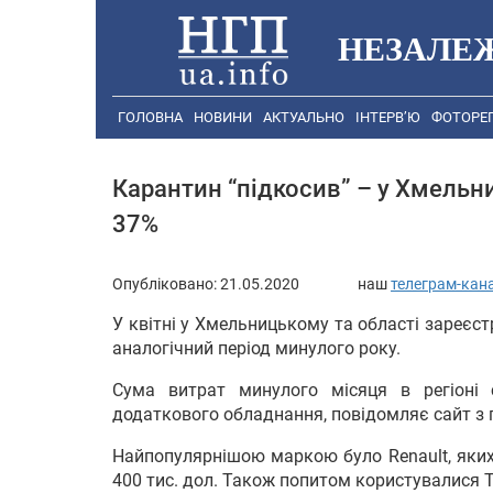
НЕЗАЛЕ
ГОЛОВНА
НОВИНИ
АКТУАЛЬНО
ІНТЕРВ’Ю
ФОТОРЕ
Карантин “підкосив” – у Хмельн
37%
Опубліковано:
21.05.2020
наш
телеграм-кан
У квітні у Хмельницькому та області зареєст
аналогічний період минулого року.
Сума витрат минулого місяця в регіоні 
додаткового обладнання, повідомляє сайт з
Найпопулярнішою маркою було Renault, яких
400 тис. дол. Також попитом користувалися To