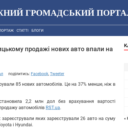
ЖНИЙ ГРОМАДСЬКИЙ ПОРТА
ПОРТАЖ
СТАТТІ
БЛОГИ
К
ицькому продажі нових авто впали на
ал
поділитись:
Facebook
,
Tweeter
рували 85 нових автомобілів. Це на 37% менше, ніж в
становила 2,2 млн дол без врахування вартості
 продажу автомобілів
RST.ua
.
 зареєстрували яких зареєстрували 26 авто на суму
« 
yota і Hyundai.