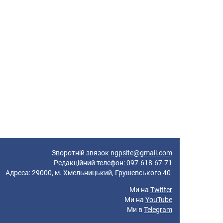
Зворотній звязок
ngpsite@gmail.com
Редакційний телефон: 097-618-67-71
реса: 29000, м. Хмельницький, Грушевського 40
Ми на
Twitter
Ми на
YouTube
Ми в
Telegram