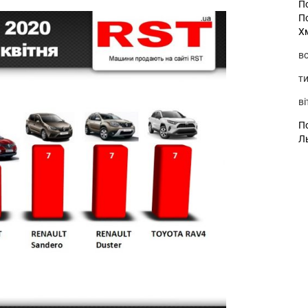
П
П
Х
во
ти
ві
По
Л