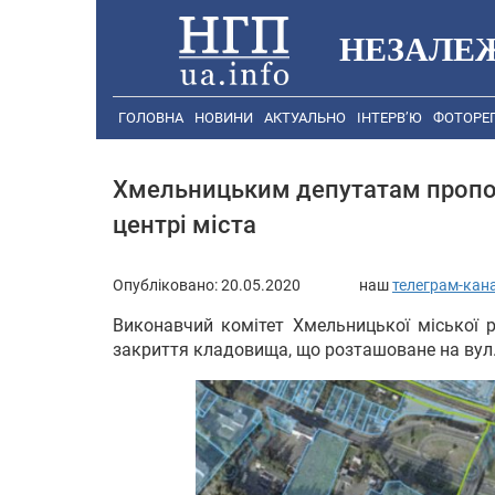
НЕЗАЛЕ
ГОЛОВНА
НОВИНИ
АКТУАЛЬНО
ІНТЕРВ’Ю
ФОТОРЕ
Хмельницьким депутатам пропо
центрі міста
Опубліковано:
20.05.2020
наш
телеграм-кан
Виконавчий комітет Хмельницької міської 
закриття кладовища, що розташоване на вул.