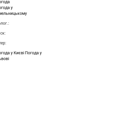
огода
огода у
мельницькому
лог.:
ск:
тер:
года у Києві
Погода у
ьвові