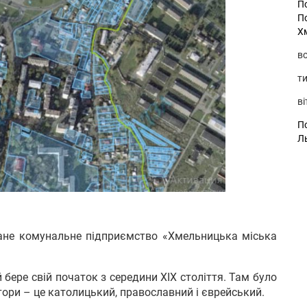
П
П
Х
во
ти
ві
По
Л
зоване комунальне підприємство «Хмельницька міська
 бере свій початок з середини XIX століття. Там було
ори – це католицький, православний і єврейський.