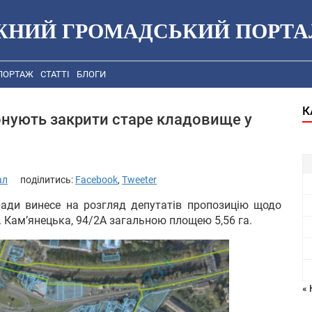
ЖНИЙ ГРОМАДСЬКИЙ ПОРТА
ПОРТАЖ
СТАТТІ
БЛОГИ
К
нують закрити старе кладовище у
ал
поділитись:
Facebook
,
Tweeter
ради винесе на розгляд депутатів пропозицію щодо
 Кам’янецька, 94/2А загальною площею 5,56 га.
« 