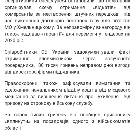
Оперативники спецслужби встановили, що полковник
організував схему отримання «відкатів» від
комерсантів за нестворення штучних перешкод під
час виконання договорів поставок газу для об’єктів
МО у Хмельницькому. За неправомірну винагороду він
також надавав «гарантії» для перемоги у тендерах на
2020 рік.
Співробітники СБ України задокументували факт
отримання зловмисником, через залученого
посередника, 80 тисяч гривень неправомірної вигоди
від директора фірми-підрядника.
Правоохоронці також зафіксували вимагання та
одержання начальником відділу коштів від місцевого
мешканця за вирішення питання про ухилення від
призову на строкову військову службу.
За сорок тисяч гривень він пообіцяв призовнику
«вплинути» на посадовців одного з військкоматів
області.