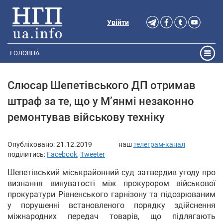
Увійти
ГОЛОВНА
Cлюсар Шепетівського ДП отримав
штраф за те, що у М’янмі незаконно
ремонтував військову техніку
Опубліковано:
21.12.2019
наш
телеграм-канал
поділитись:
Facebook
,
Tweeter
Шепетівський міськрайонний суд затвердив угоду про
визнання винуватості між прокурором військової
прокуратури Рівненського гарнізону та підозрюваним
у порушенні встановленого порядку здійснення
міжнародних передач товарів, що підлягають