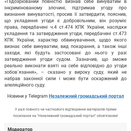
«Підозрюваний повністю визнав себе винуватим в
інкримінованому злочині, підтримав угоду про
визнання винуватості, просив її затвердити, пояснив,
що укладення угоди є добровільним, він розуміє
права, передбачені ч.4 ст.474 КПК України, наслідки
укладення та затвердження угоди, передбачені ст.473
КПК України, характер обвинувачення, щодо якого
визнає себе винуватим, вид покарання, а також інші
заходи, які будуть застосовані до нього у разі
затвердження угоди судом. Зазначив, що зможе
реально виконати взяті на себе відповідно до угоди
зобов`язання», – сказано у вироку суду, який не
набрав законної сили і може бути оскаржений до
апеляційного суду.
Новини у Telegram
Незалежний громадський портал
У разі повного чи часткового відтворення матеріалів пряме
посилання на "Незалежний громадський портал" обов'язкове!
Модератор