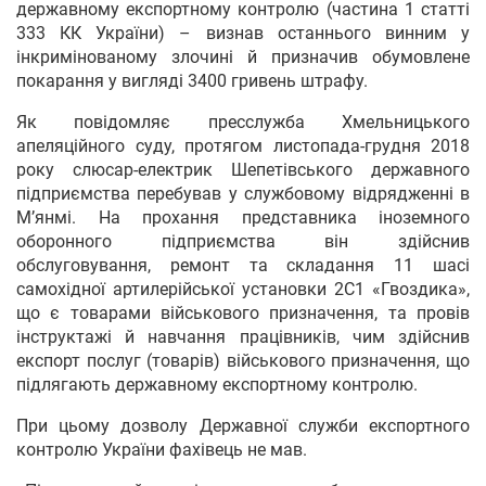
державному експортному контролю (частина 1 статті
333 КК України) – визнав останнього винним у
інкримінованому злочині й призначив обумовлене
покарання у вигляді 3400 гривень штрафу.
Як повідомляє пресслужба Хмельницького
апеляційного суду, протягом листопада-грудня 2018
року слюсар-електрик Шепетівського державного
підприємства перебував у службовому відрядженні в
М’янмі. На прохання представника іноземного
оборонного підприємства він здійснив
обслуговування, ремонт та складання 11 шасі
самохідної артилерійської установки 2С1 «Гвоздика»,
що є товарами військового призначення, та провів
інструктажі й навчання працівників, чим здійснив
експорт послуг (товарів) військового призначення, що
підлягають державному експортному контролю.
При цьому дозволу Державної служби експортного
контролю України фахівець не мав.