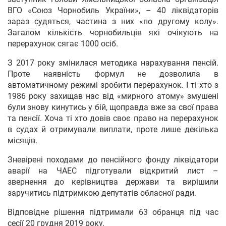
ВГО «Союз Чорнобиль України», – 40 ліквідаторів
зараз судяться, частина з них «по другому колу».
Загалом кількість чорнобильців які очікують на
перерахунок сягає 1000 осіб.
З 2017 року змінилася методика нарахування пенсій.
Проте наявність формул не дозволила в
автоматичному режимі зробити перерахунок. І ті хто з
1986 року захищав нас від «мирного атому» змушені
були знову кинутись у бій, щоправда вже за свої права
та пенсії. Хоча ті хто довів своє право на перерахунок
в судах й отримували виплати, проте лише декілька
місяців.
Зневірені походами до пенсійного фонду ліквідатори
аварії на ЧАЕС підготували відкритий лист –
звернення до керівництва держави та вирішили
заручитись підтримкою депутатів обласної ради.
Відповідне рішення підтримали 63 обранця під час
сесії 20 грудня 2019 року.