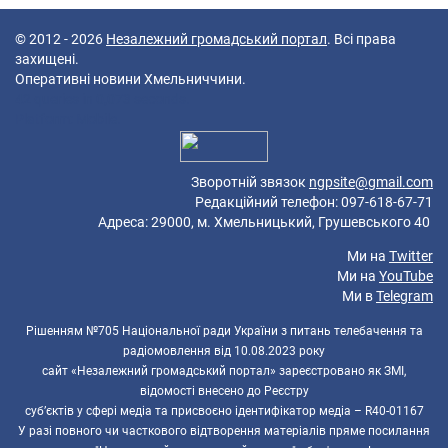
© 2012 - 2026
Незалежний громадський портал
. Всі права
захищені.
Оперативні новини Хмельниччини.
42 queries in 0,073 seconds.
Platform: Mobile.
Зворотній звязок
ngpsite@gmail.com
Редакційний телефон: 097-618-67-71
Адреса: 29000, м. Хмельницький, Грушевського 40
Ми на
Twitter
Ми на
YouTube
Ми в
Telegram
Рішенням №705 Національної ради України з питань телебачення та
радіомовлення від 10.08.2023 року
сайт «Незалежний громадський портал» зареєстровано як ЗМІ,
відомості внесено до Реєстру
суб’єктів у сфері медіа та присвоєно ідентифікатор медіа – R40-01167
У разі повного чи часткового відтворення матеріалів пряме посилання