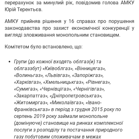
перерахунок за минулий рік, повідомив голова АМКУ
Юрій Терентьєв.
АМКУ прийняв рішення у 16 справах про порушення
законодавства про захист економічної конкуренції у
вигляді зловживання монопольним становищем.
Комітетом було встановлено, що:
Групи (до кожної входять облгаз(и) та
облгаззбут) «Київоблгаз», «Вінницягаз»,
«Волиньгаз», «Львівгаз», «Запоріжгаз»,
«Харківгаз», «Хмельницькгаз», «Рівнегаз»,
«Сумигаз», «Чернівцігаз», «Чернігівгаз»,
«Закарпатгаз», «Дніпропетровськгаз»,
«Житомиргаз», «Миколаївгаз», «Івано-
Франківськгаз» в період з грудня 2015 року по
серпень 2019 року займали монопольне
(домінуюче) становище на ринках комплексної
послуги з розподілу та постачання природного
газу побутовим споживачам в межах