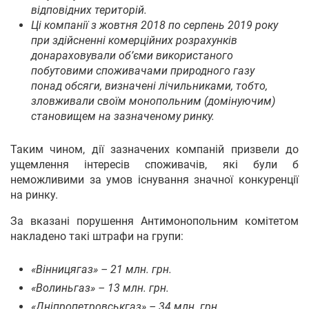
відповідних територій.
Ці компанії з жовтня 2018 по серпень 2019 року
при здійсненні комерційних розрахунків
донараховували об’єми використаного
побутовими споживачами природного газу
понад обсяги, визначені лічильниками, тобто,
зловживали своїм монопольним (домінуючим)
становищем на зазначеному ринку.
Таким чином, дії зазначених компаній призвели до
ущемлення інтересів споживачів, які були б
неможливими за умов існування значної конкуренції
на ринку.
За вказані порушення Антимонопольним комітетом
накладено такі штрафи на групи:
«Вінницягаз» – 21 млн. грн.
«Волиньгаз» – 13 млн. грн.
«Дніпропетровськгаз» – 34 млн. грн.