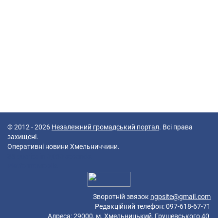
© 2012 - 2026
Незалежний громадський портал
. Всі права
захищені.
Оперативні новини Хмельниччини.
38 queries in 0,060 seconds.
Platform: Mobile.
Зворотній звязок
ngpsite@gmail.com
Редакційний телефон: 097-618-67-71
Адреса: 29000, м. Хмельницький, Грушевського 40