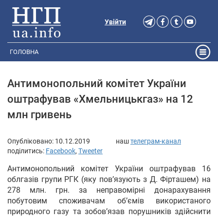
Увійти
ГОЛОВНА
Антимонопольний комітет України
оштрафував «Хмельницькгаз» на 12
млн гривень
Опубліковано:
10.12.2019
наш
телеграм-канал
поділитись:
Facebook
,
Tweeter
Антимонопольний комітет України оштрафував 16
облгазів групи РГК (яку пов’язують з Д. Фірташем) на
278 млн. грн. за неправомірні донарахування
побутовим споживачам об’ємів використаного
природного газу та зобов’язав порушників здійснити