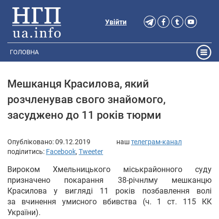
Увійти
ГОЛОВНА
Мешканця Красилова, який
розчленував свого знайомого,
засуджено до 11 років тюрми
Опубліковано:
09.12.2019
наш
телеграм-канал
поділитись:
Facebook
,
Tweeter
Вироком Хмельницького міськрайонного суду
призначено покарання 38-річнлму мешканцю
Красилова у вигляді 11 років позбавлення волі
за вчинення умисного вбивства (ч. 1 ст. 115 КК
України).