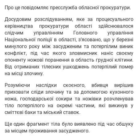
Про це повідомляє пресслужба обласної прокуратури.
Досудовим розслідуванням, яке за процесуального
керівництва прокуратури області здійснювалося
слідчим управлінням Головного управління
Національної поліції в області, з’ясовано, що у березні
минулого року між засудженим та потерпілим виник
конфлікт, під час якого зловмисник наніс своєму
опоненту ножові поранення в область грудної клітини.
Від отриманих тілесних ушкоджень потерпілий помер
на місці злочину.
Розуміючи наслідки скоєного, вбивця вирішив
приховати сліди злочину та за допомогою кухонного
ножа, господарської сокири та ножівки розчленував
тіло потерпілого на окремі частини, які викинув у
сміттєві баки та міський ставок.
Ще один фрагмент тіла було виявлено під час обшуку
за місцем проживання засудженого.