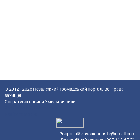
© 2012 - 2026
Незалежний громадський портал
. Всі права
захищені.
Оперативні новини Хмельниччини.
38 queries in 0,103 seconds.
Platform: Mobile.
Зворотній звязок
ngpsite@gmail.com
Редакційний телефон: 097-618-67-71