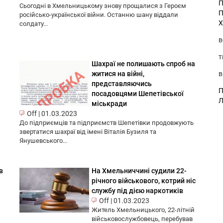
П
Сьогодні в Хмельницькому знову прощалися з Героєм
П
російсько-української війни. Останню шану віддали
Х
солдату...
в
т
–
Шахраї не полишають спроб на
в
житися на війні,
представляючись
П
посадовцями Шепетівської
Л
міськради
Off
|
01.03.2023
До підприємців та підприємств Шепетівки продовжують
звертатися шахраї від імені Віталія Бузиля та
Янушевського...
в
На Хмельниччині судили 22-
річного військового, котрий ніс
службу під дією наркотиків
Off
|
01.03.2023
Житель Хмельницького, 22-літній
військовослужбовець, перебував