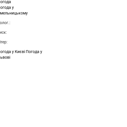
огода
огода у
мельницькому
олог.:
иск:
ітер:
огода у Києві
Погода у
ьвові