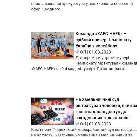
спеціалізованої прокуратури у військовій та оборонній
сфері Західного...
Команда «ХАЕС-НАЕК» –
срібний призер Чемпіонату
України з волейболу
Off
|
01.03.2023
Дві перемоги у третьому турі
чемпіонату гарантували команді
«ХАЕС-НАЕК» срібні медалі турніру. До останнього...
На Хмельниччині суд
оштрафував чоловіка, який з
гроші надавав доступ до
закодованих телеканалів
Off
|
01.03.2023
Кам`янець-Подільський міськрайонний суд оштрафува
на 42 тисячі 500 гривень мешканця Хмельниччини за