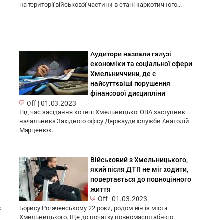
на території військової частини в стані наркотичного...
Аудитори назвали галузі
економіки та соціальної сфери
Хмельниччини, де є
найсуттєвіші порушення
фінансової дисципліни
Off
|
01.03.2023
Під час засідання колегії Хмельницької ОВА заступник
начальника Західного офісу Держаудитслужби Анатолій
Марценюк...
Військовий з Хмельницького,
а
який після ДТП не міг ходити,
повертається до повноцінного
життя
Off
|
01.03.2023
в
Борису Рогачевському 22 роки, родом він із міста
Хмельницького. Ще до початку повномасштабного