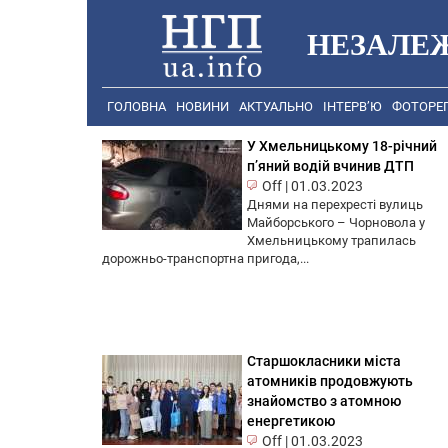
НЕЗАЛЕ
ГОЛОВНА
НОВИНИ
АКТУАЛЬНО
ІНТЕРВ’Ю
ФОТОРЕ
У Хмельницькому 18-річний
п’яний водій вчинив ДТП
Off
|
01.03.2023
Днями на перехресті вулиць
Майборського – Чорновола у
Хмельницькому трапилась
дорожньо-транспортна пригода,...
Старшокласники міста
атомників продовжують
знайомство з атомною
енергетикою
Off
|
01.03.2023