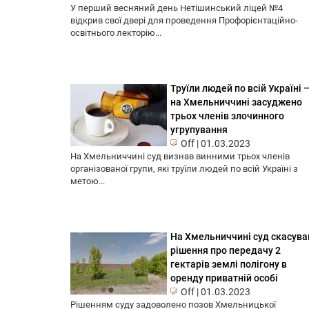
У перший весняний день Нетішинський ліцей №4
відкрив свої двері для проведення Профорієнтаційно-
освітнього лекторію...
Труїли людей по всій Україні 
на Хмельниччині засуджено
трьох членів злочинного
угрупування
Off
|
01.03.2023
На Хмельниччині суд визнав винними трьох членів
організованої групи, які труїли людей по всій Україні з
метою...
На Хмельниччині суд скасува
рішення про передачу 2
гектарів землі полігону в
оренду приватній особі
Off
|
01.03.2023
Рішенням суду задоволено позов Хмельницької