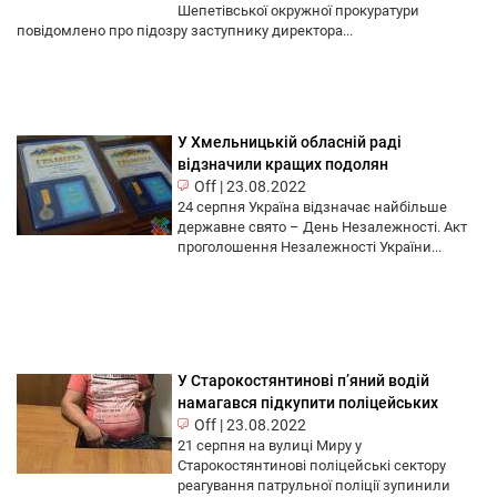
Шепетівської окружної прокуратури
повідомлено про підозру заступнику директора...
У Хмельницькій обласній раді
відзначили кращих подолян
Off
|
23.08.2022
24 серпня Україна відзначає найбільше
державне свято – День Незалежності. Акт
проголошення Незалежності України...
У Старокостянтинові п’яний водій
намагався підкупити поліцейських
Off
|
23.08.2022
21 серпня на вулиці Миру у
Старокостянтинові поліцейські сектору
реагування патрульної поліції зупинили