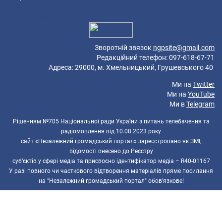
57 queries in 0,297 seconds.
Platform: Mobile.
Зворотній звязок
ngpsite@gmail.com
Редакційний телефон: 097-618-67-71
Адреса: 29000, м. Хмельницький, Грушевського 40
Ми на
Twitter
Ми на
YouTube
Ми в
Telegram
Рішенням №705 Національної ради України з питань телебачення та
радіомовлення від 10.08.2023 року
сайт «Незалежний громадський портал» зареєстровано як ЗМІ,
відомості внесено до Реєстру
суб’єктів у сфері медіа та присвоєно ідентифікатор медіа – R40-01167
У разі повного чи часткового відтворення матеріалів пряме посилання
на "Незалежний громадський портал" обов'язкове!