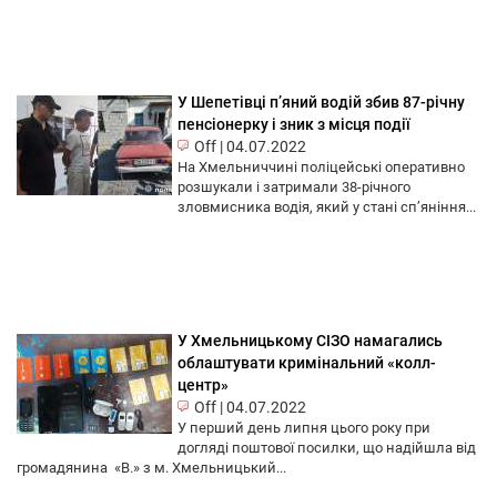
У Шепетівці п’яний водій збив 87-річну
пенсіонерку і зник з місця події
Off
|
04.07.2022
На Хмельниччині поліцейські оперативно
розшукали і затримали 38-річного
зловмисника водія, який у стані сп’яніння...
У Хмельницькому СІЗО намагались
облаштувати кримінальний «колл-
центр»
Off
|
04.07.2022
У перший день липня цього року при
догляді поштової посилки, що надійшла від
громадянина «В.» з м. Хмельницький...