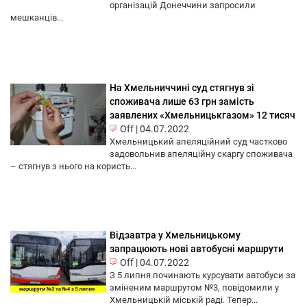
організацій Донеччини запросили
мешканців...
На Хмельниччині суд стягнув зі
споживача лише 63 грн замість
заявлених «Хмельницькгазом» 12 тисяч
Off
|
04.07.2022
Хмельницький апеляційний суд частково
задовольнив апеляційну скаргу споживача
– стягнув з нього на користь...
Відзавтра у Хмельницькому
запрацюють нові автобусні маршрути
Off
|
04.07.2022
З 5 липня починають курсувати автобуси за
зміненим маршрутом №3, повідомили у
Хмельницькій міській раді. Тепер...