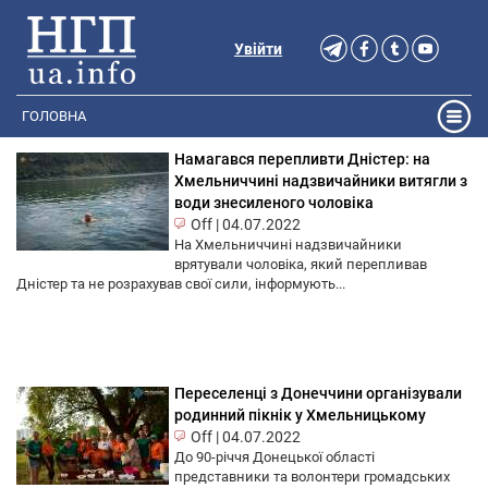
Увійти
ГОЛОВНА
Намагався перепливти Дністер: на
Хмельниччині надзвичайники витягли з
води знесиленого чоловіка
Off
|
04.07.2022
На Хмельниччині надзвичайники
врятували чоловіка, який перепливав
Дністер та не розрахував свої сили, інформують...
Переселенці з Донеччини організували
родинний пікнік у Хмельницькому
Off
|
04.07.2022
До 90-річчя Донецької області
представники та волонтери громадських