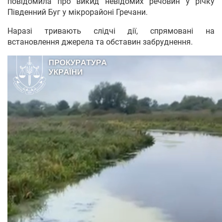
повідомила про викид невідомих речовин у річку
Південний Буг у мікрорайоні Гречани.
Наразі тривають слідчі дії, спрямовані на
встановлення джерела та обставин забруднення.