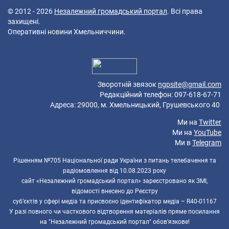
© 2012 - 2026
Незалежний громадський портал
. Всі права
захищені.
Оперативні новини Хмельниччини.
47 queries in 0,101 seconds.
Platform: Mobile.
Зворотній звязок
ngpsite@gmail.com
Редакційний телефон: 097-618-67-71
Адреса: 29000, м. Хмельницький, Грушевського 40
Ми на
Twitter
Ми на
YouTube
Ми в
Telegram
Рішенням №705 Національної ради України з питань телебачення та
радіомовлення від 10.08.2023 року
сайт «Незалежний громадський портал» зареєстровано як ЗМІ,
відомості внесено до Реєстру
суб’єктів у сфері медіа та присвоєно ідентифікатор медіа – R40-01167
У разі повного чи часткового відтворення матеріалів пряме посилання
на "Незалежний громадський портал" обов'язкове!