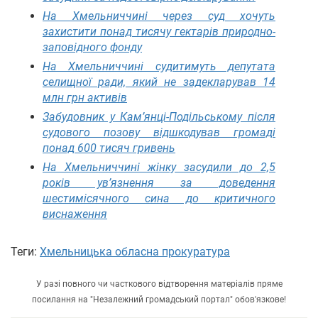
На Хмельниччині через суд хочуть
захистити понад тисячу гектарів природно-
заповідного фонду
На Хмельниччині судитимуть депутата
селищної ради, який не задекларував 14
млн грн активів
Забудовник у Кам’янці-Подільському після
судового позову відшкодував громаді
понад 600 тисяч гривень
На Хмельниччині жінку засудили до 2,5
років ув’язнення за доведення
шестимісячного сина до критичного
виснаження
Теги:
Хмельницька обласна прокуратура
У разі повного чи часткового відтворення матеріалів пряме
посилання на "Незалежний громадський портал" обов'язкове!