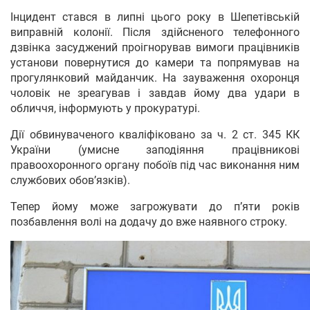
Інцидент стався в липні цього року в Шепетівській
виправній колонії. Після здійсненого телефонного
дзвінка засуджений проігнорував вимоги працівників
установи повернутися до камери та попрямував на
прогулянковий майданчик. На зауваження охоронця
чоловік не зреагував і завдав йому два удари в
обличчя, інформують у прокуратурі.
Дії обвинуваченого кваліфіковано за ч. 2 ст. 345 КК
України (умисне заподіяння працівникові
правоохоронного органу побоїв під час виконання ним
службових обов’язків).
Тепер йому може загрожувати до п’яти років
позбавлення волі на додачу до вже наявного строку.