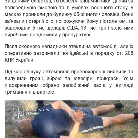
За даними слідства, 10 вересня зловмисники, діючи за
попередньою змовою та в умовах воєнного стану, у
масках проникли до будинку 65-річного чоловіка. Вони
зв’язали потерпілого, погрожуючи йому пістолетом, та
заволоділи 5 тис. доларів США, 13 тис. грн і золотими
виробами, повідомили у прокуратурі.
Після скоєного нападники втекли на автомобілі, але їх
оперативно затримали поліцейські в порядку ст. 208
КПК України.
Під час обшуку автомобіля правоохоронці виявили та
вилучили гроші, зброю та ювелірні прикраси. Усім
підозрюваним обрано запобіжний захід у вигляді
тримання під вартою.