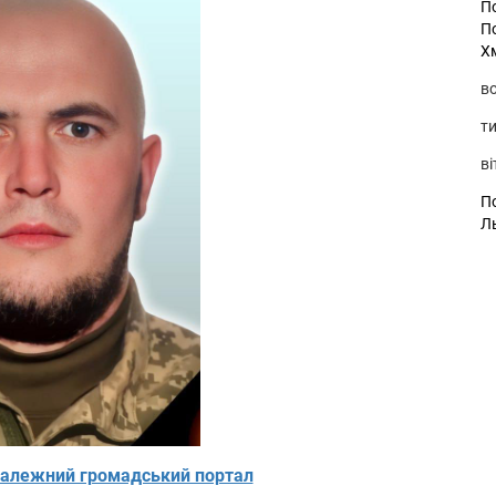
П
П
Х
во
ти
ві
По
Л
алежний громадський портал