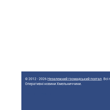
© 2012 - 2026
Незалежний громадський портал
. Всі
Оперативні новини Хмельниччини.
47 queries in 0,103 seconds.
Platform: Desktop.