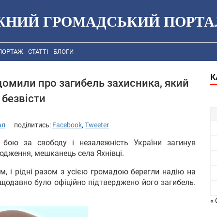
ЖНИЙ ГРОМАДСЬКИЙ ПОРТА
ПОРТАЖ
СТАТТІ
БЛОГИ
К
домили про загибель захисника, який
 безвісти
ал
поділитись:
Facebook
,
Tweeter
 бою за свободу і незалежність України загинув
одження, мешканець села Яхнівці.
м, і рідні разом з усією громадою берегли надію на
ещодавно було офіційно підтверджено його загибель.
« 