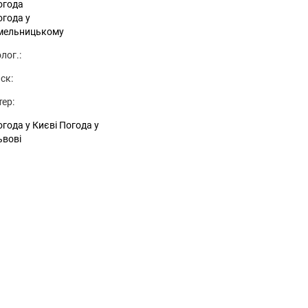
огода
огода у
мельницькому
лог.:
ск:
тер:
года у Києві
Погода у
ьвові