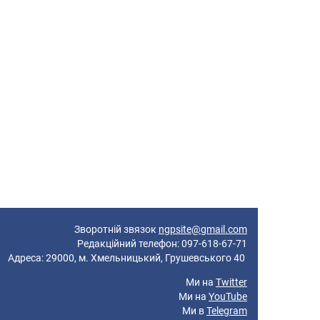
Зворотній звязок
ngpsite@gmail.com
Редакційний телефон: 097-618-67-71
реса: 29000, м. Хмельницький, Грушевського 40
Ми на
Twitter
Ми на
YouTube
Ми в
Telegram