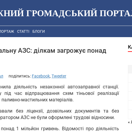
ЖНИЙ ГРОМАДСЬКИЙ ПОРТА
ПОРТАЖ
СТАТТІ
БЛОГИ
К
альну АЗС: ділкам загрожує понад
ал
поділитись:
Facebook
,
Tweeter
ла діяльність незаконної автозаправної станції.
 під час відпрацювання схем тіньової реалізації
 паливно-мастильних матеріалів.
вали без ліцензії, дозвільних документів та без
ператором АЗС не були оформлені трудові відносини.
«
онад 1 мільйон гривень. Відомості про діяльність