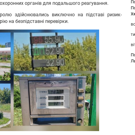
П
охоронних органів для подальшого реагування.
П
Х
ролю здійснювались виключно на підставі ризик-
рію на безпідставні перевірки.
во
ти
ві
По
Л