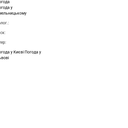
огода
огода у
мельницькому
лог.:
ск:
тер:
года у Києві
Погода у
ьвові