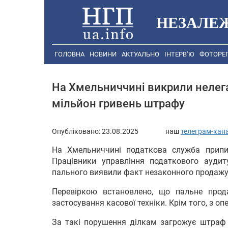
НЕЗАЛЕ
ГОЛОВНА
НОВИНИ
АКТУАЛЬНО
ІНТЕРВ’Ю
ФОТОРЕ
На Хмельниччині викрили нелег
мільйон гривень штрафу
Опубліковано:
23.08.2025
наш
телеграм-кан
На Хмельниччині податкова служба припини
Працівники управління податкового аудиту
пального виявили факт незаконного продажу
Перевіркою встановлено, що пальне прода
застосування касової техніки. Крім того, з о
За такі порушення ділкам загрожує штраф п