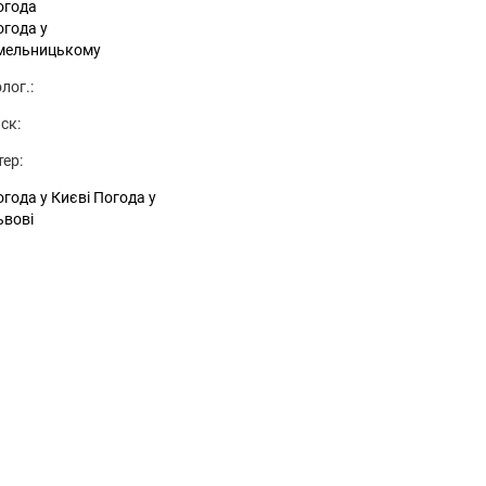
огода
огода у
мельницькому
лог.:
ск:
тер:
года у Києві
Погода у
ьвові