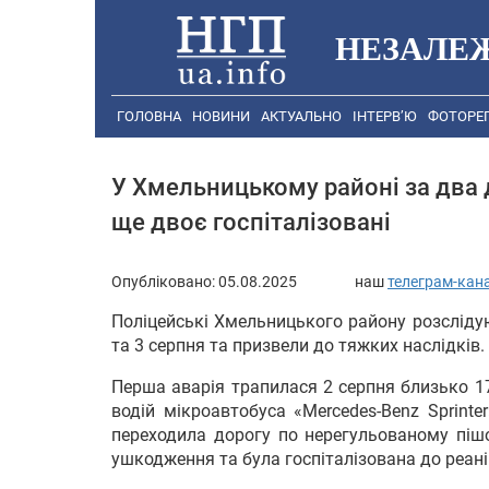
НЕЗАЛЕ
ГОЛОВНА
НОВИНИ
АКТУАЛЬНО
ІНТЕРВ’Ю
ФОТОРЕ
У Хмельницькому районі за два 
ще двоє госпіталізовані
Опубліковано:
05.08.2025
наш
телеграм-кан
Поліцейські Хмельницького району розсліду
та 3 серпня та призвели до тяжких наслідків.
Перша аварія трапилася 2 серпня близько 1
водій мікроавтобуса «Mercedes-Benz Sprinte
переходила дорогу по нерегульованому пішо
ушкодження та була госпіталізована до реані