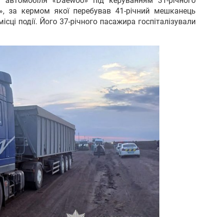
го автомобіля «Daewoo» під керуванням 31-річного
, за кермом якої перебував 41-річний мешканець
ісці події. Його 37-річного пасажира госпіталізували