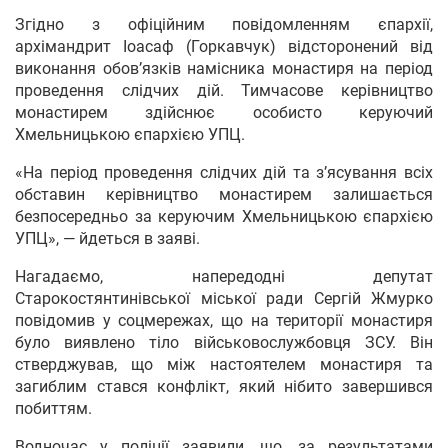
Згідно з офіційним повідомленням єпархії,
архімандрит Іоасаф (Горкавчук) відсторонений від
виконання обов’язків намісника монастиря на період
проведення слідчих дій. Тимчасове керівництво
монастирем здійснює особисто керуючий
Хмельницькою єпархією УПЦ.
«На період проведення слідчих дій та зʼясування всіх
обставин керівництво монастирем залишається
безпосередньо за керуючим Хмельницькою єпархією
УПЦ», — йдеться в заяві.
Нагадаємо, напередодні депутат
Старокостянтинівської міської ради Сергій Жмурко
повідомив у соцмережах, що на території монастиря
було виявлено тіло військовослужбовця ЗСУ. Він
стверджував, що між настоятелем монастиря та
загиблим стався конфлікт, який нібито завершився
побиттям.
Водночас у поліції заявили, що, за результатами