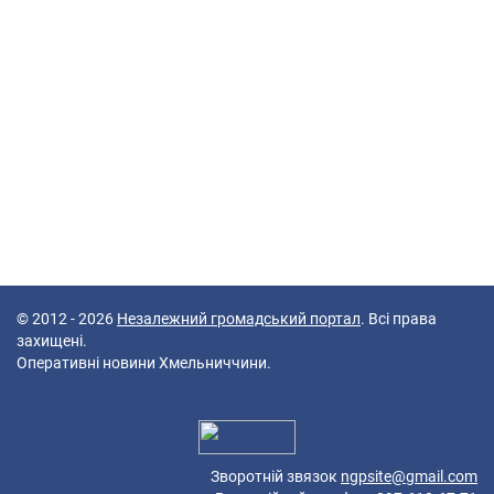
© 2012 - 2026
Незалежний громадський портал
. Всі права
захищені.
Оперативні новини Хмельниччини.
40 queries in 0,077 seconds.
Platform: Mobile.
Зворотній звязок
ngpsite@gmail.com