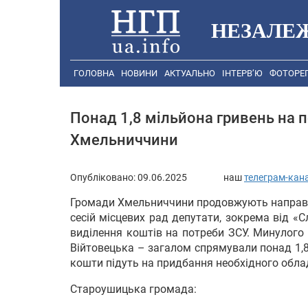
НЕЗАЛЕ
ГОЛОВНА
НОВИНИ
АКТУАЛЬНО
ІНТЕРВ’Ю
ФОТОРЕ
Понад 1,8 мільйона гривень на 
Хмельниччини
Опубліковано:
09.06.2025
наш
телеграм-кан
Громади Хмельниччини продовжують направля
сесій місцевих рад депутати, зокрема від «
виділення коштів на потреби ЗСУ. Минулого
Війтовецька – загалом спрямували понад 1,8
кошти підуть на придбання необхідного обла
Староушицька громада: