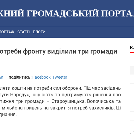
ЖНИЙ ГРОМАДСЬКИЙ ПОРТА
ПОРТАЖ
СТАТТІ
БЛОГИ
К
потреби фронту виділили три громади
ал
поділитись:
Facebook
,
Tweeter
ти кошти на потреби сил оборони. Під час засідань
Слуги Народу», ініціюють та підтримують рішення про
 тижня три громади – Староушицька, Волочиська та
 мільйона гривень на закриття потреб захисників. Ці
днання.
« 