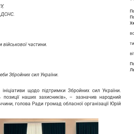
У,
П
и ДСНС.
П
Х
во
ти
 військової частини.
ві
По
Л
еби Збройних сил України.
ініціативи щодо підтримки Збройних сил України.
позиції наших захисників», – зазначив народний
ччини, голова Ради громад обласної організації Юрій