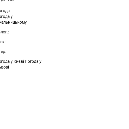
огода
огода у
мельницькому
лог.:
ск:
тер:
года у Києві
Погода у
ьвові