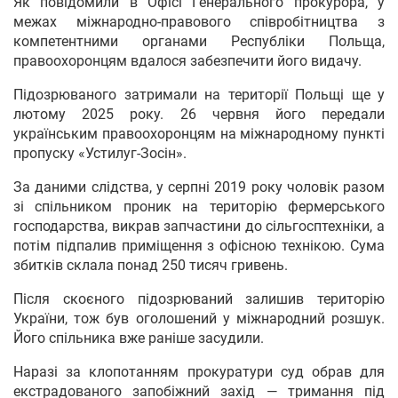
Як повідомили в Офісі Генерального прокурора, у
межах міжнародно-правового співробітництва з
компетентними органами Республіки Польща,
правоохоронцям вдалося забезпечити його видачу.
Підозрюваного затримали на території Польщі ще у
лютому 2025 року. 26 червня його передали
українським правоохоронцям на міжнародному пункті
пропуску «Устилуг-Зосін».
За даними слідства, у серпні 2019 року чоловік разом
зі спільником проник на територію фермерського
господарства, викрав запчастини до сільгосптехніки, а
потім підпалив приміщення з офісною технікою. Сума
збитків склала понад 250 тисяч гривень.
Після скоєного підозрюваний залишив територію
України, тож був оголошений у міжнародний розшук.
Його спільника вже раніше засудили.
Наразі за клопотанням прокуратури суд обрав для
екстрадованого запобіжний захід — тримання під