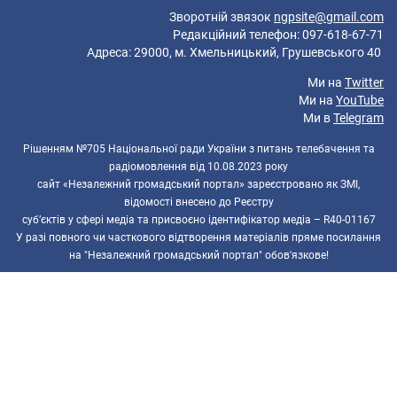
Зворотній звязок
ngpsite@gmail.com
Редакційний телефон: 097-618-67-71
Адреса: 29000, м. Хмельницький, Грушевського 40
Ми на
Twitter
Ми на
YouTube
Ми в
Telegram
Рішенням №705 Національної ради України з питань телебачення та
радіомовлення від 10.08.2023 року
сайт «Незалежний громадський портал» зареєстровано як ЗМІ,
відомості внесено до Реєстру
суб’єктів у сфері медіа та присвоєно ідентифікатор медіа – R40-01167
У разі повного чи часткового відтворення матеріалів пряме посилання
на "Незалежний громадський портал" обов'язкове!