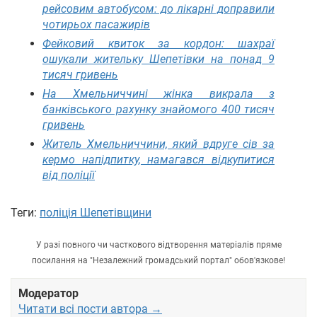
рейсовим автобусом: до лікарні доправили
чотирьох пасажирів
Фейковий квиток за кордон: шахраї
ошукали жительку Шепетівки на понад 9
тисяч гривень
На Хмельниччині жінка викрала з
банківського рахунку знайомого 400 тисяч
гривень
Житель Хмельниччини, який вдруге сів за
кермо напідпитку, намагався відкупитися
від поліції
Теги:
поліція Шепетівщини
У разі повного чи часткового відтворення матеріалів пряме
посилання на "Незалежний громадський портал" обов'язкове!
Модератор
Читати всі пости автора →