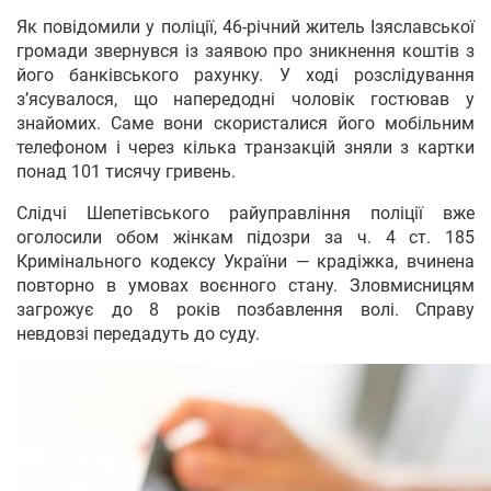
Як повідомили у поліції, 46-річний житель Ізяславської
громади звернувся із заявою про зникнення коштів з
його банківського рахунку. У ході розслідування
з’ясувалося, що напередодні чоловік гостював у
знайомих. Саме вони скористалися його мобільним
телефоном і через кілька транзакцій зняли з картки
понад 101 тисячу гривень.
Слідчі Шепетівського райуправління поліції вже
оголосили обом жінкам підозри за ч. 4 ст. 185
Кримінального кодексу України — крадіжка, вчинена
повторно в умовах воєнного стану. Зловмисницям
загрожує до 8 років позбавлення волі. Справу
невдовзі передадуть до суду.