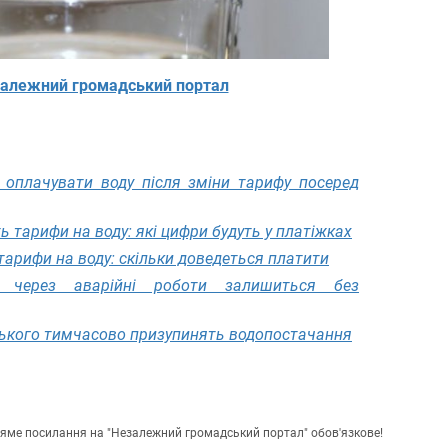
алежний громадський портал
 оплачувати воду після зміни тарифу посеред
 тарифи на воду: які цифри будуть у платіжках
арифи на воду: скільки доведеться платити
 через аварійні роботи залишиться без
цького тимчасово призупинять водопостачання
пряме посилання на "Незалежний громадський портал" обов'язкове!