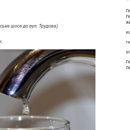
П
П
Х
ське шосе до вул. Трудова)
во
к.
ти
ві
По
Л