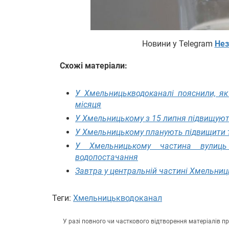
Новини у Telegram
Нез
Схожі матеріали:
У Хмельницькводоканалі пояснили, як
місяця
У Хмельницькому з 15 липня підвищують
У Хмельницькому планують підвищити т
У Хмельницькому частина вулиць
водопостачання
Завтра у центральній частині Хмельни
Теги:
Хмельницькводоканал
У разі повного чи часткового відтворення матеріалів 