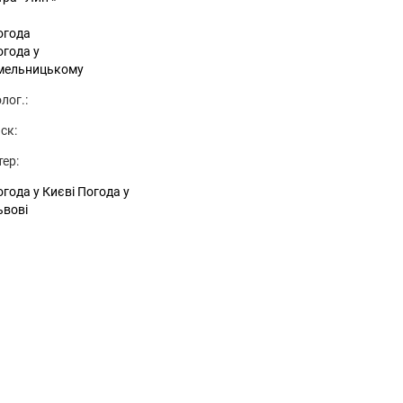
огода
огода у
мельницькому
лог.:
ск:
тер:
года у Києві
Погода у
ьвові