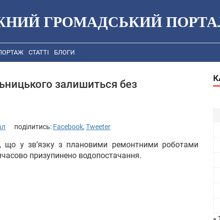
ЖНИЙ ГРОМАДСЬКИЙ ПОРТА
ПОРТАЖ
СТАТТІ
БЛОГИ
К
льницького залишиться без
ал
поділитись:
Facebook
,
Tweeter
, що у зв’язку з плановими ремонтними роботами
тимчасово призупинено водопостачання.
« 