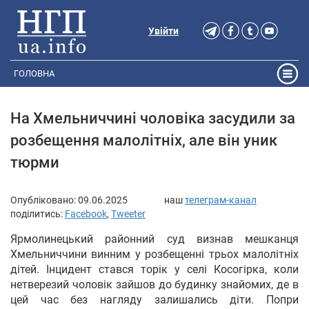
Увійти
ГОЛОВНА
На Хмельниччині чоловіка засудили за
розбещення малолітніх, але він уник
тюрми
Опубліковано:
09.06.2025
наш
телеграм-канал
поділитись:
Facebook
,
Tweeter
Ярмолинецький районний суд визнав мешканця
Хмельниччини винним у розбещенні трьох малолітніх
дітей. Інцидент стався торік у селі Косогірка, коли
нетверезий чоловік зайшов до будинку знайомих, де в
цей час без нагляду залишались діти. Попри