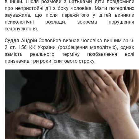
в іншій. Після розмови з батьками діти повідомили
про непристойні дії з боку чоловіка. Мати потерпілих
зауважила, що після пережитого у дітей виникли
психологічні розлади, зокрема порушення
сечопускання.
Суддя Андрій Соловйов визнав чоловіка винним за ч.
2 ст. 156 КК України (розбещення малолітніх), однак
замість реального терміну позбавлення волі
призначив три роки іспитового строку.