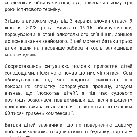
серйозність обвинувачення, суд призначив йому три
роки іспитового терміну.
Згідно з вироком суду від 3 червня, злочин стався 9
жовтня 2023 року. Близько 19:15 обвинувачений,
перебуваючи в стані алкогольного сп’яніння, зайшов
до помешкання знайомого. В цей момент батьки трьох
дітей пішли на пасовище забирати корів, залишивши
малечу вдома.
Скориставшись ситуацією, чоловік пригостив дітей
солодощами, після чого почав до них чіплятися. Сам
обвинувачений під час слідства змінював свої
показання: спочатку заперечував провину, згодом
визнав, що “лоскотав дітей”, а під час судового
розгляду розкаявся, повідомивши, що після інциденту
припинив вживати алкоголь та виплатив потерпілим
60 тисяч гривень компенсації.
Батьки дітей зазначили, що по поверненню додому
побачили чоловіка в одній із кімнат будинку, а дітей —