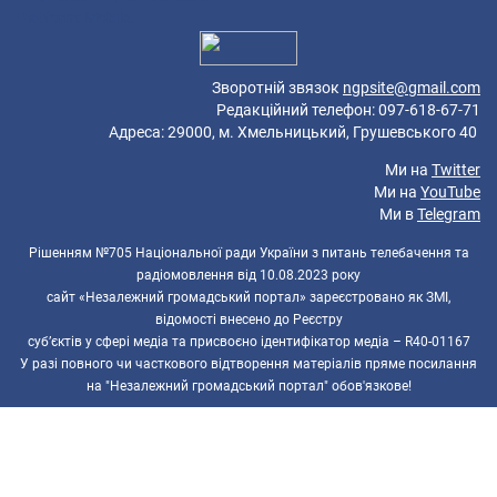
Platform: Mobile.
Зворотній звязок
ngpsite@gmail.com
Редакційний телефон: 097-618-67-71
Адреса: 29000, м. Хмельницький, Грушевського 40
Ми на
Twitter
Ми на
YouTube
Ми в
Telegram
Рішенням №705 Національної ради України з питань телебачення та
радіомовлення від 10.08.2023 року
сайт «Незалежний громадський портал» зареєстровано як ЗМІ,
відомості внесено до Реєстру
суб’єктів у сфері медіа та присвоєно ідентифікатор медіа – R40-01167
У разі повного чи часткового відтворення матеріалів пряме посилання
на "Незалежний громадський портал" обов'язкове!