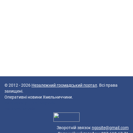
© 2012 - 2026
Незалежний громадський портал
. Всі права
захищені.
Оперативні новини Хмельниччини.
49 queries in 0,230 seconds.
Platform: Mobile.
Зворотній звязок
ngpsite@gmail.com