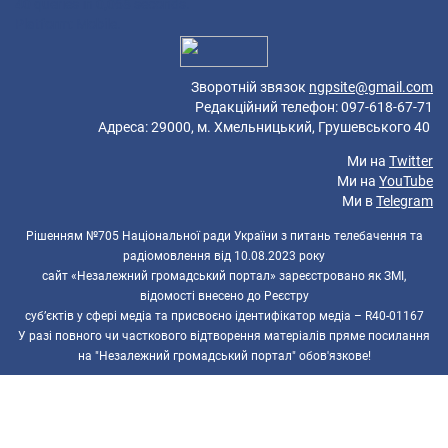
40 queries in 0,068 seconds.
Platform: Mobile.
Зворотній звязок
ngpsite@gmail.com
Редакційний телефон: 097-618-67-71
Адреса: 29000, м. Хмельницький, Грушевського 40
Ми на
Twitter
Ми на
YouTube
Ми в
Telegram
Рішенням №705 Національної ради України з питань телебачення та
радіомовлення від 10.08.2023 року
сайт «Незалежний громадський портал» зареєстровано як ЗМІ,
відомості внесено до Реєстру
суб’єктів у сфері медіа та присвоєно ідентифікатор медіа – R40-01167
У разі повного чи часткового відтворення матеріалів пряме посилання
на "Незалежний громадський портал" обов'язкове!