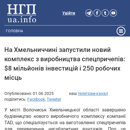
Увійти
ГОЛОВНА
На Хмельниччині запустили новий
комплекс з виробництва спецпричепів:
$8 мільйонів інвестицій і 250 робочих
місць
Опубліковано:
01.06.2025
наш
телеграм-канал
поділитись:
Facebook
,
Tweeter
У місті Волочиськ Хмельницької області завершено
будівництво нового виробничого комплексу компанії
TAD, що спеціалізується на виготовленні спецпричепів
для перевезення негабаритних вантажів. Про це