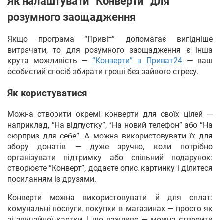
Як налаштувати “Конверти” для
розумного заощадження
Якщо програма “Привіт” допомагає вигідніше
витрачати, то для розумного заощадження є інша
крута можливість —
“Конверти” в Приват24
— ваш
особистий спосіб збирати гроші без зайвого стресу.
Як користуватися
Можна створити окремі конверти для своїх цілей —
наприклад, “На відпустку”, “На новий телефон” або “На
сюрприз для себе”. А можна використовувати їх для
збору донатів — дуже зручно, коли потрібно
організувати підтримку або спільний подарунок:
створюєте “Конверт”, додаєте опис, картинку і ділитеся
посиланням із друзями.
Конверти можна використовувати й для оплат:
комунальні послуги, покупки в магазинах — просто як
зі звичайної картки. І що важливо — можна створити