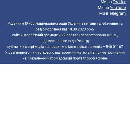
Ми на
Twitter
Ми на
YouTube
Ми в
Telegram
Рішенням №705 Національної ради України з питань телебачення та
радіомовлення від 10.08.2023 року
сайт «Незалежний громадський портал» зареєстровано як ЗМІ,
відомості внесено до Реєстру
суб’єктів у сфері медіа та присвоєно ідентифікатор медіа – R40-01167
У разі повного чи часткового відтворення матеріалів пряме посилання
на "Незалежний громадський портал" обов'язкове!