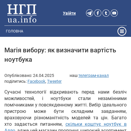
Увійти
ГОЛОВНА
Магія вибору: як визначити вартість
ноутбука
Опубліковано:
24.04.2025
наш
телеграм-канал
поділитись:
Facebook
,
Tweeter
Сучасні технології відкривають перед нами безліч
можливостей, і ноутбуки стали незамінними
помічниками у повсякденному житті. Вибір ідеального
пристрою може бути складним завданням,
враховуючи різноманітність моделей та цін. Багато
хто задається питанням,
скільки коштує ноутбук в
Алло
, адже цей магазин пропонує широкий асортимент