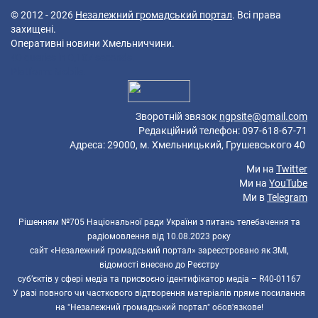
© 2012 - 2026
Незалежний громадський портал
. Всі права
захищені.
Оперативні новини Хмельниччини.
40 queries in 0,107 seconds.
Platform: Mobile.
Зворотній звязок
ngpsite@gmail.com
Редакційний телефон: 097-618-67-71
Адреса: 29000, м. Хмельницький, Грушевського 40
Ми на
Twitter
Ми на
YouTube
Ми в
Telegram
Рішенням №705 Національної ради України з питань телебачення та
радіомовлення від 10.08.2023 року
сайт «Незалежний громадський портал» зареєстровано як ЗМІ,
відомості внесено до Реєстру
суб’єктів у сфері медіа та присвоєно ідентифікатор медіа – R40-01167
У разі повного чи часткового відтворення матеріалів пряме посилання
на "Незалежний громадський портал" обов'язкове!