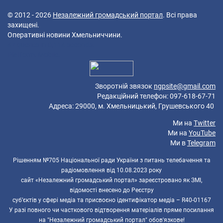
© 2012 - 2026
Незалежний громадський портал
. Всі права
захищені.
Оперативні новини Хмельниччини.
47 queries in 0,114 seconds.
Platform: Mobile.
Зворотній звязок
ngpsite@gmail.com
Редакційний телефон: 097-618-67-71
Адреса: 29000, м. Хмельницький, Грушевського 40
Ми на
Twitter
Ми на
YouTube
Ми в
Telegram
Рішенням №705 Національної ради України з питань телебачення та
радіомовлення від 10.08.2023 року
сайт «Незалежний громадський портал» зареєстровано як ЗМІ,
відомості внесено до Реєстру
суб’єктів у сфері медіа та присвоєно ідентифікатор медіа – R40-01167
У разі повного чи часткового відтворення матеріалів пряме посилання
на "Незалежний громадський портал" обов'язкове!