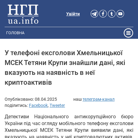
Увійти
ГОЛОВНА
У телефоні ексголови Хмельницької
МСЕК Тетяни Крупи знайшли дані, які
вказують на наявність в неї
криптоактивів
Опубліковано:
08.04.2025
наш
телеграм-канал
поділитись:
Facebook
,
Tweeter
Детективи Національного антикорупційного бюро
України під час огляду мобільного телефону ексголови
Хмельницької МСЕК Тетяни Крупи виявили дані, які
вказують на наявність у неї криптовалютних активів.