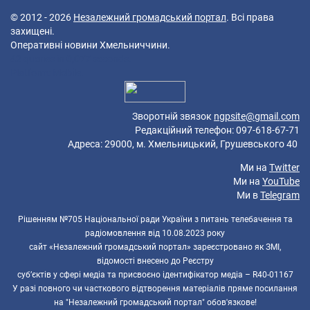
© 2012 - 2026
Незалежний громадський портал
. Всі права
захищені.
Оперативні новини Хмельниччини.
42 queries in 0,077 seconds.
Platform: Mobile.
Зворотній звязок
ngpsite@gmail.com
Редакційний телефон: 097-618-67-71
Адреса: 29000, м. Хмельницький, Грушевського 40
Ми на
Twitter
Ми на
YouTube
Ми в
Telegram
Рішенням №705 Національної ради України з питань телебачення та
радіомовлення від 10.08.2023 року
сайт «Незалежний громадський портал» зареєстровано як ЗМІ,
відомості внесено до Реєстру
суб’єктів у сфері медіа та присвоєно ідентифікатор медіа – R40-01167
У разі повного чи часткового відтворення матеріалів пряме посилання
на "Незалежний громадський портал" обов'язкове!