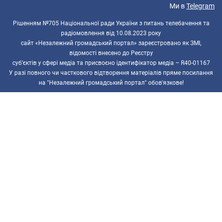
Ми в
Telegram
Рішенням №705 Національної ради України з питань телебачення та
радіомовлення від 10.08.2023 року
сайт «Незалежний громадський портал» зареєстровано як ЗМІ,
відомості внесено до Реєстру
суб’єктів у сфері медіа та присвоєно ідентифікатор медіа – R40-01167
У разі повного чи часткового відтворення матеріалів пряме посилання
на "Незалежний громадський портал" обов'язкове!