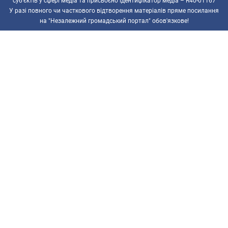
суб’єктів у сфері медіа та присвоєно ідентифікатор медіа – R40-01167
У разі повного чи часткового відтворення матеріалів пряме посилання
на "Незалежний громадський портал" обов'язкове!