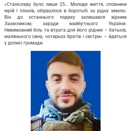
«Станіславу було лише 25… Молоде життя, сповнене
мрій і планів, обірвалося в боротьбі за рідну землю.
Він до останнього подиху залишався вірним
Захисником, заради майбутнього України.
Невимовний біль та втрата для його рідних – батьків,
маленького сина, чотирьох братів і сестри» – йдеться
у дописі громади.