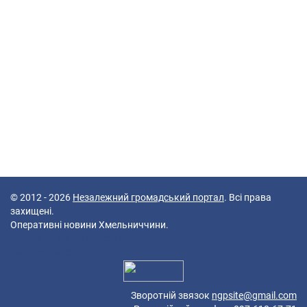
© 2012 - 2026
Незалежний громадський портал
. Всі права
захищені.
Оперативні новини Хмельниччини.
47 queries in 0,161 seconds.
Platform: Mobile.
Зворотній звязок
ngpsite@gmail.com