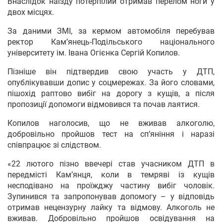
Внаслідок наїзду потерпілий отримав перелом ноги у
двох місцях.
За даними ЗМІ, за кермом автомобіля перебував
ректор Кам’янець-Подільського національного
університету ім. Івана Огієнка Сергій Копилов.
Пізніше він підтвердив свою участь у ДТП,
опублікувавши допис у соцмережах. За його словами,
пішохід раптово вибіг на дорогу з кущів, а після
пропозиції допомоги відмовився та почав лаятися.
Копилов наголосив, що не вживав алкоголю,
добровільно пройшов тест на сп’яніння і наразі
співпрацює зі слідством.
«22 лютого пізно ввечері став учасником ДТП в
передмісті Камʼянця, коли в темряві із кущів
несподівано на проїжджу частину вибіг чоловік.
Зупинився та запропонував допомогу – у відповідь
отримав нецензурну лайку та відмову. Алкоголь не
вживав. Добровільно пройшов освідування на