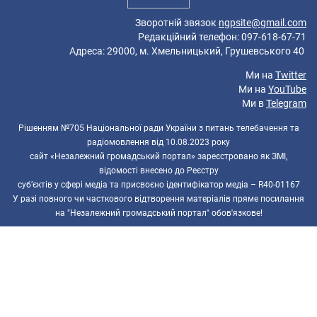
Зворотній звязок
ngpsite@gmail.com
Редакційний телефон: 097-618-67-71
Адреса: 29000, м. Хмельницький, Грушевського 40
Ми на
Twitter
Ми на
YouTube
Ми в
Telegram
Рішенням №705 Національної ради України з питань телебачення та
радіомовлення від 10.08.2023 року
сайт «Незалежний громадський портал» зареєстровано як ЗМІ,
відомості внесено до Реєстру
суб’єктів у сфері медіа та присвоєно ідентифікатор медіа – R40-01167
У разі повного чи часткового відтворення матеріалів пряме посилання
на "Незалежний громадський портал" обов'язкове!