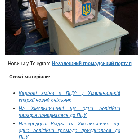
Новини у Telegram
Незалежний громадський портал
Схожі матеріали:
Кадрові зміни в ПЦУ: у Хмельницькій
єпархії новий очільник
На Хмельниччині ще одна релігійна
парафія приєдналася до ПЦУ
Напередодні Різдва на Хмельниччині ще
одна релігійна громада приєдналася до
ПЦУ