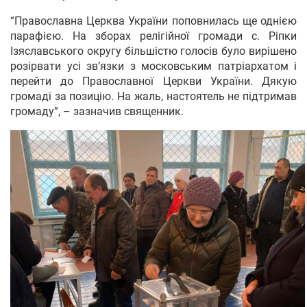
“Православна Церква України поповнилась ще однією
парафією. На зборах релігійної громади с. Ріпки
Ізяславського округу більшістю голосів було вирішено
розірвати усі звʼязки з московським патріархатом і
перейти до Православної Церкви України. Дякую
громаді за позицію. На жаль, настоятель не підтримав
громаду”, – зазначив священник.